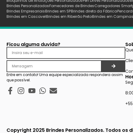
Bloquinhos de Anotaçoes Personalizados
Pen Drives Personalizados
B
Brindes Personalizados
Fornecedores de Brindes
Carregadores Smart
Brindes Empresariais
Brindes em SP
Brindes direto da Fábrica
Pencard
Brindes em Cascavel
Brindes em Ribeirão Preto
Brindes em Campina
Ficou alguma duvida?
So
Qu
Cli
Con
Entre em contato! Uma equipe especializada respondera assim
Ho
que possível.
Seg
8:0
+55
Copyright 2025 Brindes Personalizados. Todos os di