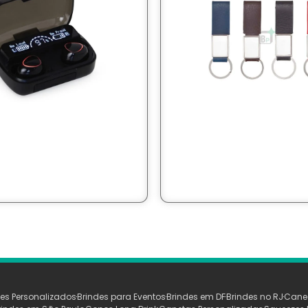
es Personalizados
Brindes para Eventos
Brindes em DF
Brindes no RJ
Cane