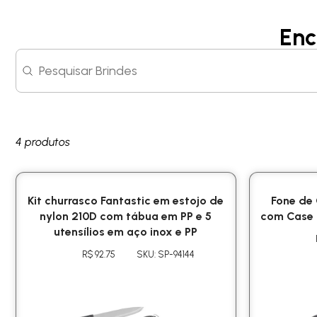
Enc
Search content
Search
4 produtos
Kit churrasco Fantastic em estojo de
Fone de
nylon 210D com tábua em PP e 5
com Case 
utensílios em aço inox e PP
R$ 92.75
SKU: SP-94144