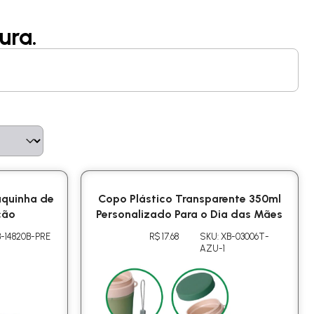
ura.
aquinha de
Copo Plástico Transparente 350ml
ção
Personalizado Para o Dia das Mães
B-14820B-PRE
R$ 17.68
SKU: XB-03006T-
AZU-1