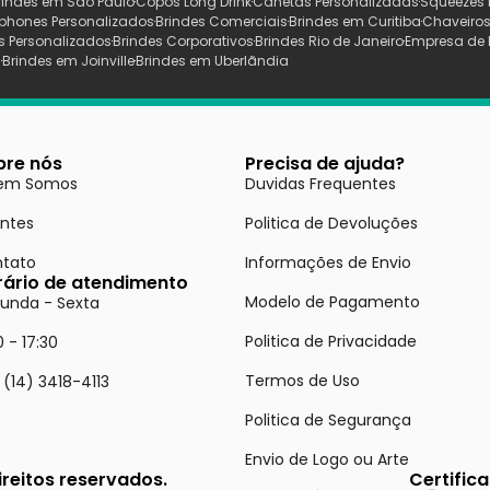
rindes em São Paulo
Copos Long Drink
Canetas Personalizadas
Squeezes 
phones Personalizados
Brindes Comerciais
Brindes em Curitiba
Chaveiros
s Personalizados
Brindes Corporativos
Brindes Rio de Janeiro
Empresa de 
s
Brindes em Joinville
Brindes em Uberlãndia
bre nós
Precisa de ajuda?
em Somos
Duvidas Frequentes
entes
Politica de Devoluções
tato
Informações de Envio
rário de atendimento
Modelo de Pagamento
unda - Sexta
Politica de Privacidade
0 - 17:30
Termos de Uso
 (14) 3418-4113
Politica de Segurança
Envio de Logo ou Arte
reitos reservados.
Certific