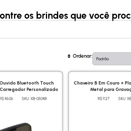
ontre os brindes que você proc
Sort content
Sort
Ordenar:
 Ouvido Bluetooth Touch
Chaveiro B Em Couro + Pl
Carregador Personalizado
Metal para Grava
R$ 46.06
SKU: XB-05048
R$ 9.27
SKU: X