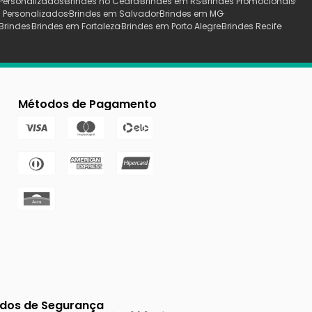
Personalizados
Brindes no Ceará
Brindes em RS
Brindes Promocionais
 Personalizados
Brindes em Salvador
Brindes em MG
Brindes
Brindes em Fortaleza
Brindes em Porto Alegre
Brindes Recife
Métodos de Pagamento
ados de Segurança