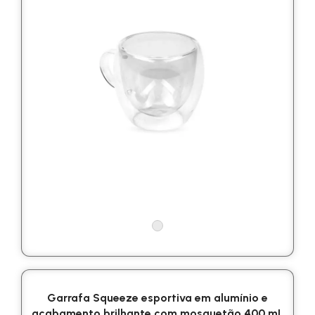
Garrafa Squeeze esportiva em alumínio e
acabamento brilhante com mosquetão 400 mL