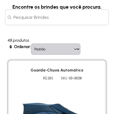
Encontre os brindes que você procura.
Search content
Search
48 produtos
Sort content
Sort
Ordenar:
Guarda-Chuva Automático
R$ 28.5
SKU: XB-08338