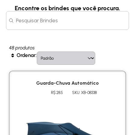
Encontre os brindes que você procura.
Search content
Search
48 produtos
Sort content
Sort
Ordenar:
Guarda-Chuva Automático
R$ 28.5
SKU: XB-08338