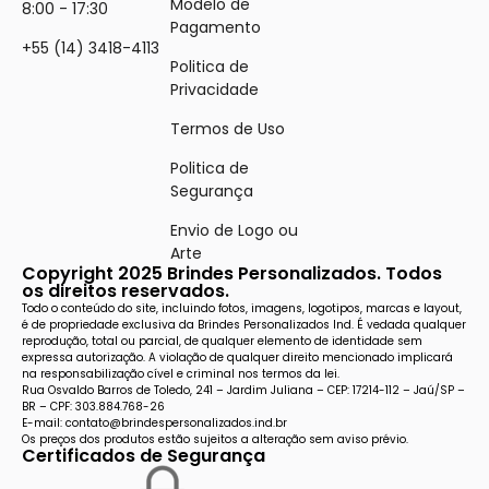
Modelo de
8:00 - 17:30
Pagamento
+55 (14) 3418-4113
Politica de
Privacidade
Termos de Uso
Politica de
Segurança
Envio de Logo ou
Arte
Copyright 2025 Brindes Personalizados. Todos
os direitos reservados.
Todo o conteúdo do site, incluindo fotos, imagens, logotipos, marcas e layout,
é de propriedade exclusiva da Brindes Personalizados Ind. É vedada qualquer
reprodução, total ou parcial, de qualquer elemento de identidade sem
expressa autorização. A violação de qualquer direito mencionado implicará
na responsabilização cível e criminal nos termos da lei.
Rua Osvaldo Barros de Toledo, 241 – Jardim Juliana – CEP: 17214-112 – Jaú/SP –
BR – CPF: 303.884.768-26
E-mail: contato@brindespersonalizados.ind.br
Os preços dos produtos estão sujeitos a alteração sem aviso prévio.
Certificados de Segurança