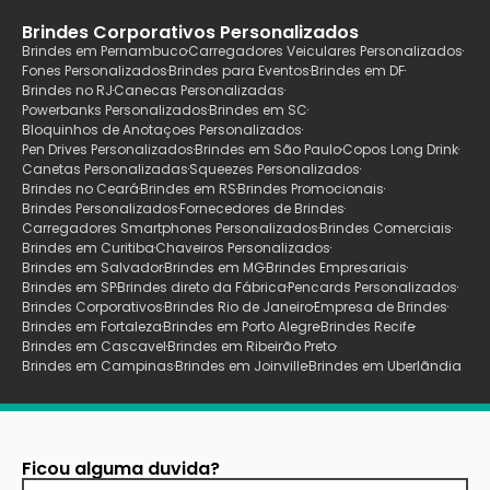
Brindes Corporativos Personalizados
Brindes em Pernambuco
Carregadores Veiculares Personalizados
Fones Personalizados
Brindes para Eventos
Brindes em DF
Brindes no RJ
Canecas Personalizadas
Powerbanks Personalizados
Brindes em SC
Bloquinhos de Anotaçoes Personalizados
Pen Drives Personalizados
Brindes em São Paulo
Copos Long Drink
Canetas Personalizadas
Squeezes Personalizados
Brindes no Ceará
Brindes em RS
Brindes Promocionais
Brindes Personalizados
Fornecedores de Brindes
Carregadores Smartphones Personalizados
Brindes Comerciais
Brindes em Curitiba
Chaveiros Personalizados
Brindes em Salvador
Brindes em MG
Brindes Empresariais
Brindes em SP
Brindes direto da Fábrica
Pencards Personalizados
Brindes Corporativos
Brindes Rio de Janeiro
Empresa de Brindes
Brindes em Fortaleza
Brindes em Porto Alegre
Brindes Recife
Brindes em Cascavel
Brindes em Ribeirão Preto
Brindes em Campinas
Brindes em Joinville
Brindes em Uberlãndia
Ficou alguma duvida?