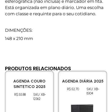
esferográfica (não inclusa) e marcador em fita.
Está organizada em plano diário. Uma escolha
com classe e requinte para o seu cotidiano.
DIMENÇÕES:
148 x 210 mm
PRODUTOS RELACIONADOS
AGENDA COURO
AGENDA DIÁRIA 2025
SINTETICO 2025
R$ 52.70
SKU: XB-
15104
R$ 55.88
SKU: XB-
12362