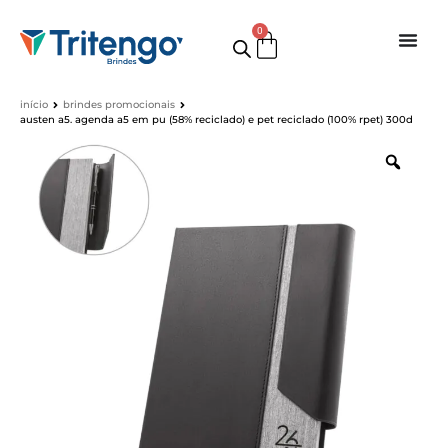
0
início
brindes promocionais
austen a5. agenda a5 em pu (58% reciclado) e pet reciclado (100% rpet) 300d