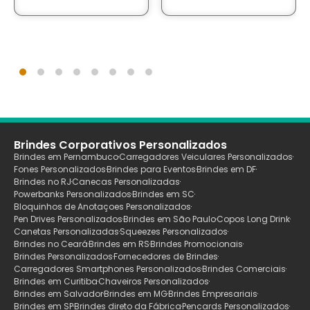
Brindes Corporativos Personalizados
Brindes em Pernambuco
Carregadores Veiculares Personalizados
Fones Personalizados
Brindes para Eventos
Brindes em DF
Brindes no RJ
Canecas Personalizadas
Powerbanks Personalizados
Brindes em SC
Bloquinhos de Anotaçoes Personalizados
Pen Drives Personalizados
Brindes em São Paulo
Copos Long Drink
Canetas Personalizadas
Squeezes Personalizados
Brindes no Ceará
Brindes em RS
Brindes Promocionais
Brindes Personalizados
Fornecedores de Brindes
Carregadores Smartphones Personalizados
Brindes Comerciais
Brindes em Curitiba
Chaveiros Personalizados
Brindes em Salvador
Brindes em MG
Brindes Empresariais
Brindes em SP
Brindes direto da Fábrica
Pencards Personalizados