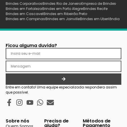
Brindes Corporativos
Brindes Rio de Janeiro
Empresa de Brindes
Brindes em Fortaleza
Brindes em Porto Alegre
Brindes Recife
Brindes em Cascavel
Brindes em Ribeirão Preto
Brindes em Campinas
Brindes em Joinville
Brindes em Uberlãndia
Ficou alguma duvida?
Entre em contato! Uma equipe especializada respondera assim
que possível.
Sobre nós
Precisa de
Métodos de
ajuda?
Pagamento
Quem Somos