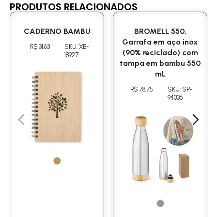
PRODUTOS RELACIONADOS
CADERNO BAMBU
BROMELL 550.
Garrafa em aço inox
R$ 31.63
SKU: XB-
(90% reciclado) com
18927
tampa em bambu 550
mL
R$ 78.75
SKU: SP-
94336