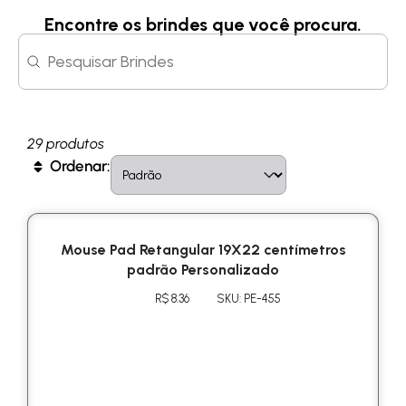
Encontre os brindes que você procura.
Search content
Search
29 produtos
Sort content
Sort
Ordenar:
Mouse Pad Retangular 19X22 centímetros
padrão Personalizado
R$ 8.36
SKU: PE-455