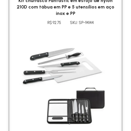
Kit churrasco Fantastic em estojo de nylon
210D com tábua em PP e 5 utensílios em aço
inox e PP
R$ 92.75
SKU: SP-94144