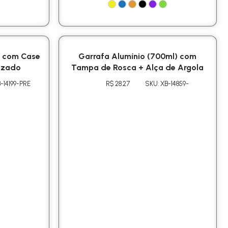
h com Case
Garrafa Alumínio (700ml) com
izado
Tampa de Rosca + Alça de Argola
-14199-PRE
R$ 28.27
SKU: XB-14859-