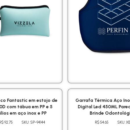
sco Fantastic em estojo de
Garrafa Térmica Aço Ino
10D com tábua em PP e 5
Digital Led 450ML Pare
ílios em aço inox e PP
Brinde Odontológ
R$ 92.75
SKU: SP-94144
R$ 54.65
SKU: XB