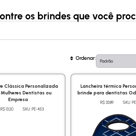
ontre os brindes que você proc
Sort content
Sort
Ordenar:
e Clássica Personalizada
Lancheira térmica Pers
 Mulheres Dentistas ou
brinde para dentistas O
Empresa
R$ 33.89
SKU: P
R$ 13.20
SKU: PE-453