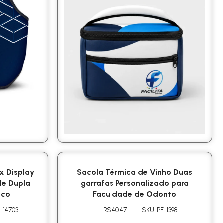
x Display
Sacola Térmica de Vinho Duas
de Dupla
garrafas Personalizado para
ico
Faculdade de Odonto
-14703
R$ 40.47
SKU: PE-1398