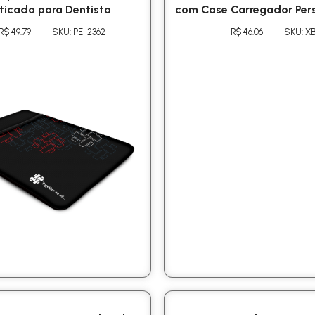
ticado para Dentista
com Case Carregador Per
R$ 49.79
SKU: PE-2362
R$ 46.06
SKU: X