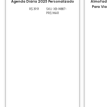
Agenda Diária 2025 Personalizado
Almofada
Para Vi
R$ 39.91
SKU: XB-14887-
PRE/MAR