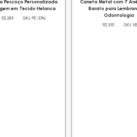
 Pescoço Personalizada
Caneta Metal com 7 Ané
agem em Tecido Helanca
Barato para Lembran
Odontologia
R$ 28.9
SKU: PE-3746
R$ 3.90
SKU: X