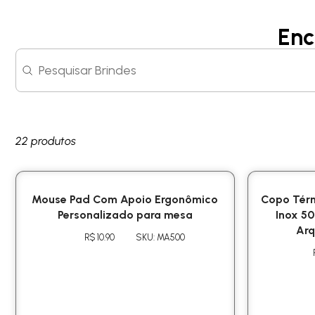
Enc
Search content
Search
22 produtos
Mouse Pad Com Apoio Ergonômico
Copo Térm
Personalizado para mesa
Inox 5
Arq
R$ 10.90
SKU: MA500