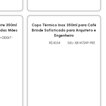
nte 350ml
Copo Térmico Inox 350ml para Café
a das Mães
Brinde Sofisticado para Arquiteto e
Engenheiro
B-03006T-
R$ 40.54
SKU: XB-14724P-PRE