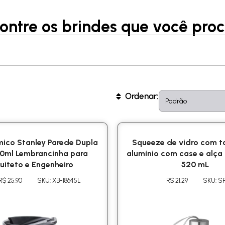
ontre os brindes que você proc
Sort content
Sort
Ordenar:
ico Stanley Parede Dupla
Squeeze de vidro com 
00ml Lembrancinha para
alumínio com case e alça 
uiteto e Engenheiro
520 mL
R$ 25.90
SKU: XB-18645L
R$ 21.29
SKU: S