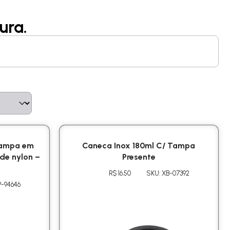
ura.
tampa em
Caneca Inox 180ml C/ Tampa
de nylon –
Presente
R$ 16.50
SKU: XB-07392
P-94646