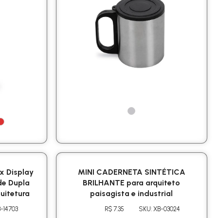
x Display
MINI CADERNETA SINTÉTICA
de Dupla
BRILHANTE para arquiteto
uitetura
paisagista e industrial
-14703
R$ 7.35
SKU: XB-03024