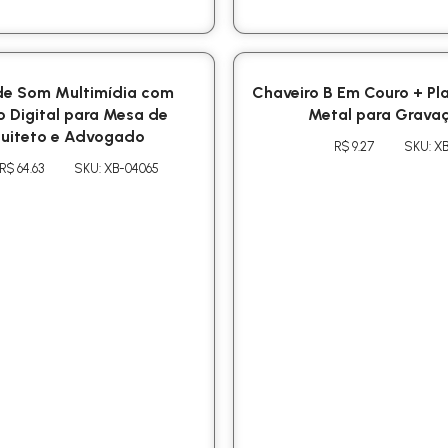
de Som Multimídia com
Chaveiro B Em Couro + Pl
o Digital para Mesa de
Metal para Grava
uiteto e Advogado
R$ 9.27
SKU: X
R$ 64.63
SKU: XB-04065