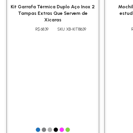
Kit Garrafa Térmica Duplo Aço Inox 2
Mochi
Tampas Extras Que Servem de
estud
Xícaras
R$ 68.39
SKU: XB-KIT18639
R