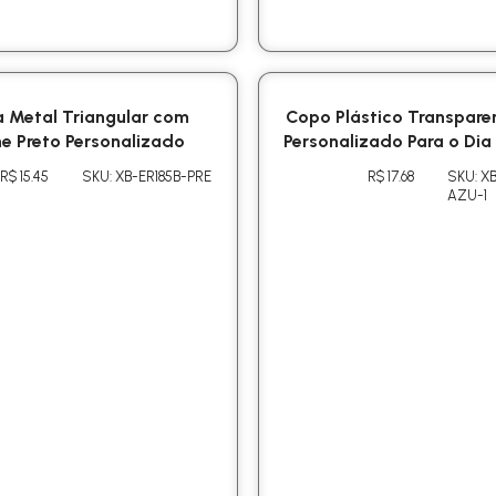
 Metal Triangular com
Copo Plástico Transpare
e Preto Personalizado
Personalizado Para o Di
R$ 15.45
SKU: XB-ER185B-PRE
R$ 17.68
SKU: X
AZU-1