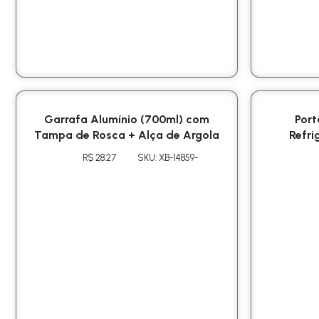
Garrafa Alumínio (700ml) com
Port
Tampa de Rosca + Alça de Argola
Refri
R$ 28.27
SKU: XB-14859-