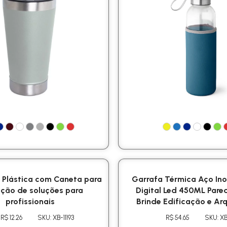
 Plástica com Caneta para
Garrafa Térmica Aço Ino
ção de soluções para
Digital Led 450ML Pare
profissionais
Brinde Edificação e Arq
R$ 12.26
SKU: XB-11193
R$ 54.65
SKU: XB