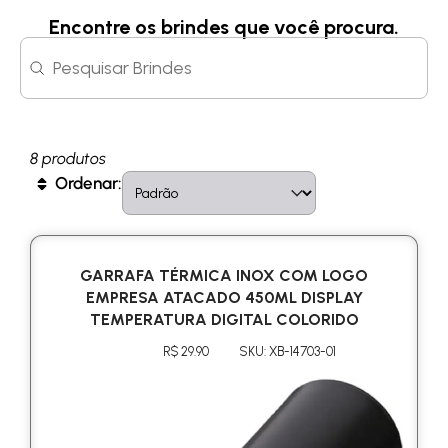
Encontre os brindes que você procura.
Search content
Search
8 produtos
Sort content
Sort
Ordenar:
GARRAFA TÉRMICA INOX COM LOGO
EMPRESA ATACADO 450ML DISPLAY
TEMPERATURA DIGITAL COLORIDO
R$ 29.90
SKU: XB-14703-01