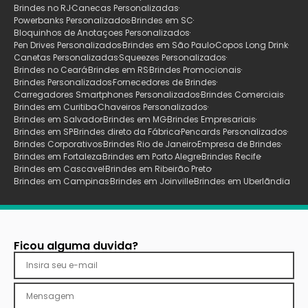
Brindes no RJ
Canecas Personalizadas
Powerbanks Personalizados
Brindes em SC
Bloquinhos de Anotaçoes Personalizados
Pen Drives Personalizados
Brindes em São Paulo
Copos Long Drink
Canetas Personalizadas
Squeezes Personalizados
Brindes no Ceará
Brindes em RS
Brindes Promocionais
Brindes Personalizados
Fornecedores de Brindes
Carregadores Smartphones Personalizados
Brindes Comerciais
Brindes em Curitiba
Chaveiros Personalizados
Brindes em Salvador
Brindes em MG
Brindes Empresariais
Brindes em SP
Brindes direto da Fábrica
Pencards Personalizados
Brindes Corporativos
Brindes Rio de Janeiro
Empresa de Brindes
Brindes em Fortaleza
Brindes em Porto Alegre
Brindes Recife
Brindes em Cascavel
Brindes em Ribeirão Preto
Brindes em Campinas
Brindes em Joinville
Brindes em Uberlãndia
Ficou alguma duvida?