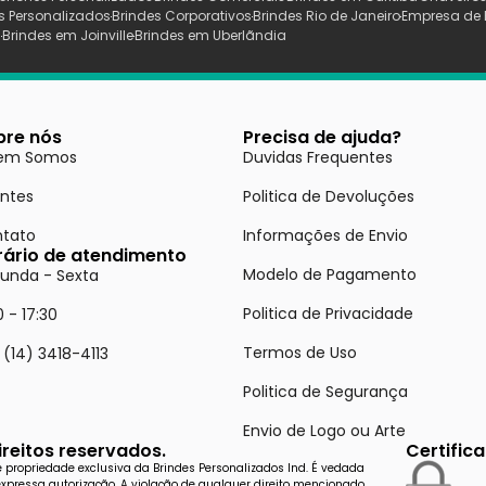
s Personalizados
Brindes Corporativos
Brindes Rio de Janeiro
Empresa de 
s
Brindes em Joinville
Brindes em Uberlãndia
bre nós
Precisa de ajuda?
em Somos
Duvidas Frequentes
entes
Politica de Devoluções
tato
Informações de Envio
rário de atendimento
Modelo de Pagamento
unda - Sexta
Politica de Privacidade
0 - 17:30
Termos de Uso
 (14) 3418-4113
Politica de Segurança
Envio de Logo ou Arte
reitos reservados.
Certific
de propriedade exclusiva da Brindes Personalizados Ind. É vedada
expressa autorização. A violação de qualquer direito mencionado