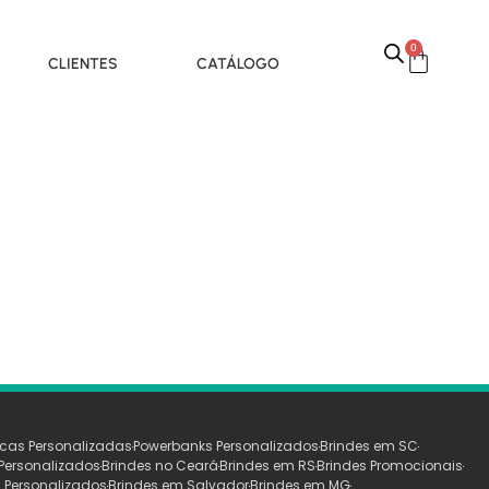
0
CLIENTES
CATÁLOGO
cas Personalizadas
Powerbanks Personalizados
Brindes em SC
Personalizados
Brindes no Ceará
Brindes em RS
Brindes Promocionais
 Personalizados
Brindes em Salvador
Brindes em MG