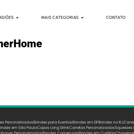
ASIÕES
MAIS CATEGORIAS
CONTATO
nerHome
es Personalizados
Brindes para Eventos
Brindes em DF
Brindes no RJ
Cane
rindes em São Paulo
Copos Long Drink
Canetas Personalizadas
Squeezes 
phones Personalizados
Brindes Comerciais
Brindes em Curitiba
Chaveiros