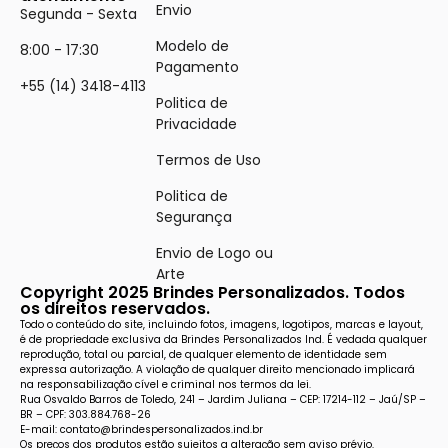
Envio
Segunda - Sexta
Modelo de
8:00 - 17:30
Pagamento
+55 (14) 3418-4113
Politica de
Privacidade
Termos de Uso
Politica de
Segurança
Envio de Logo ou
Arte
Copyright 2025 Brindes Personalizados. Todos
os direitos reservados.
Todo o conteúdo do site, incluindo fotos, imagens, logotipos, marcas e layout,
é de propriedade exclusiva da Brindes Personalizados Ind. É vedada qualquer
reprodução, total ou parcial, de qualquer elemento de identidade sem
expressa autorização. A violação de qualquer direito mencionado implicará
na responsabilização cível e criminal nos termos da lei.
Rua Osvaldo Barros de Toledo, 241 – Jardim Juliana – CEP: 17214-112 – Jaú/SP –
BR – CPF: 303.884.768-26
E-mail: contato@brindespersonalizados.ind.br
Os preços dos produtos estão sujeitos a alteração sem aviso prévio.