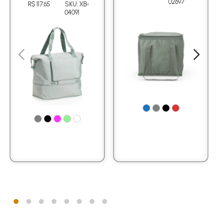
02697
R$ 117.65
SKU: XB-
04091