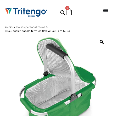
0
início
bolsas personalizadas
11139. cooler. sacola térmica flexível 30 l em 600d