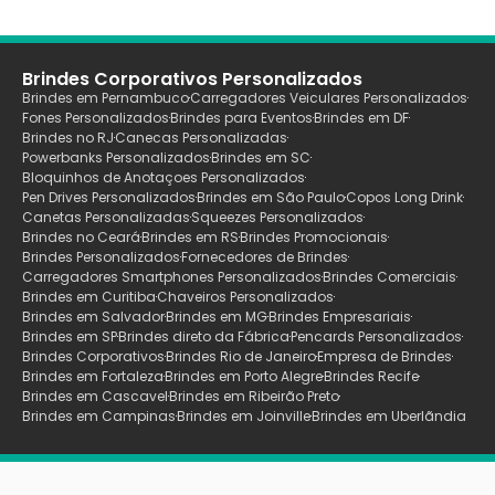
Brindes Corporativos Personalizados
Brindes em Pernambuco
Carregadores Veiculares Personalizados
Fones Personalizados
Brindes para Eventos
Brindes em DF
Brindes no RJ
Canecas Personalizadas
Powerbanks Personalizados
Brindes em SC
Bloquinhos de Anotaçoes Personalizados
Pen Drives Personalizados
Brindes em São Paulo
Copos Long Drink
Canetas Personalizadas
Squeezes Personalizados
Brindes no Ceará
Brindes em RS
Brindes Promocionais
Brindes Personalizados
Fornecedores de Brindes
Carregadores Smartphones Personalizados
Brindes Comerciais
Brindes em Curitiba
Chaveiros Personalizados
Brindes em Salvador
Brindes em MG
Brindes Empresariais
Brindes em SP
Brindes direto da Fábrica
Pencards Personalizados
Brindes Corporativos
Brindes Rio de Janeiro
Empresa de Brindes
Brindes em Fortaleza
Brindes em Porto Alegre
Brindes Recife
Brindes em Cascavel
Brindes em Ribeirão Preto
Brindes em Campinas
Brindes em Joinville
Brindes em Uberlãndia