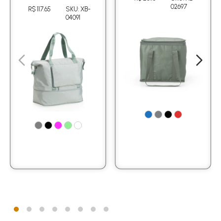
02697
R$ 117.65
SKU: XB-
04091