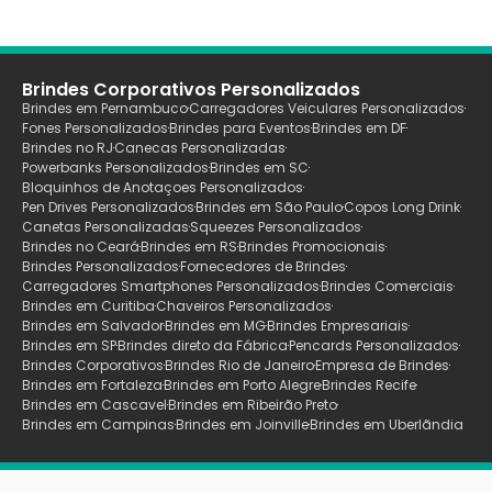
Brindes Corporativos Personalizados
Brindes em Pernambuco
Carregadores Veiculares Personalizados
Fones Personalizados
Brindes para Eventos
Brindes em DF
Brindes no RJ
Canecas Personalizadas
Powerbanks Personalizados
Brindes em SC
Bloquinhos de Anotaçoes Personalizados
Pen Drives Personalizados
Brindes em São Paulo
Copos Long Drink
Canetas Personalizadas
Squeezes Personalizados
Brindes no Ceará
Brindes em RS
Brindes Promocionais
Brindes Personalizados
Fornecedores de Brindes
Carregadores Smartphones Personalizados
Brindes Comerciais
Brindes em Curitiba
Chaveiros Personalizados
Brindes em Salvador
Brindes em MG
Brindes Empresariais
Brindes em SP
Brindes direto da Fábrica
Pencards Personalizados
Brindes Corporativos
Brindes Rio de Janeiro
Empresa de Brindes
Brindes em Fortaleza
Brindes em Porto Alegre
Brindes Recife
Brindes em Cascavel
Brindes em Ribeirão Preto
Brindes em Campinas
Brindes em Joinville
Brindes em Uberlãndia