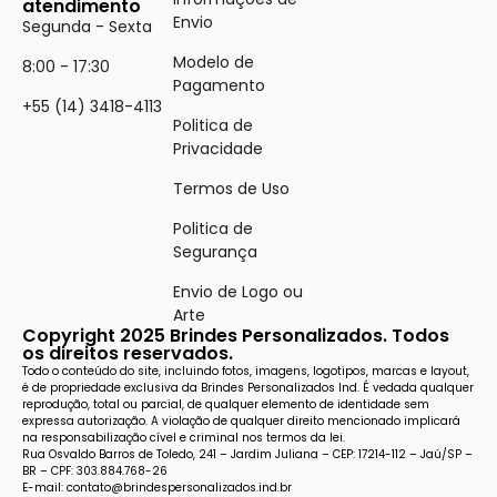
atendimento
Envio
Segunda - Sexta
Modelo de
8:00 - 17:30
Pagamento
+55 (14) 3418-4113
Politica de
Privacidade
Termos de Uso
Politica de
Segurança
Envio de Logo ou
Arte
Copyright 2025 Brindes Personalizados. Todos
os direitos reservados.
Todo o conteúdo do site, incluindo fotos, imagens, logotipos, marcas e layout,
é de propriedade exclusiva da Brindes Personalizados Ind. É vedada qualquer
reprodução, total ou parcial, de qualquer elemento de identidade sem
expressa autorização. A violação de qualquer direito mencionado implicará
na responsabilização cível e criminal nos termos da lei.
Rua Osvaldo Barros de Toledo, 241 – Jardim Juliana – CEP: 17214-112 – Jaú/SP –
BR – CPF: 303.884.768-26
E-mail: contato@brindespersonalizados.ind.br