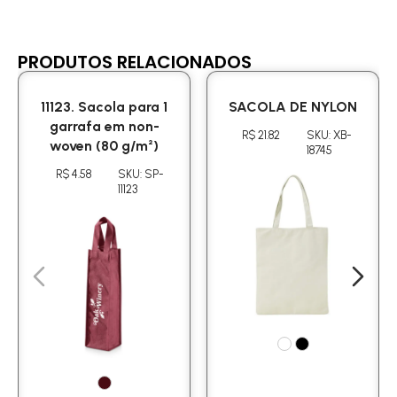
PRODUTOS RELACIONADOS
11123. Sacola para 1
SACOLA DE NYLON
garrafa em non-
R$ 21.82
SKU: XB-
woven (80 g/m²)
18745
R$ 4.58
SKU: SP-
11123