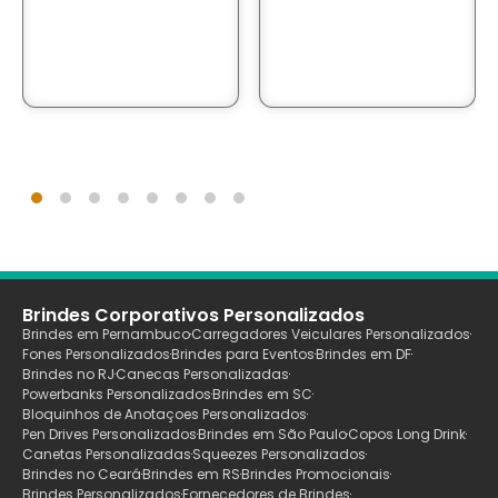
Brindes Corporativos Personalizados
Brindes em Pernambuco
Carregadores Veiculares Personalizados
Fones Personalizados
Brindes para Eventos
Brindes em DF
Brindes no RJ
Canecas Personalizadas
Powerbanks Personalizados
Brindes em SC
Bloquinhos de Anotaçoes Personalizados
Pen Drives Personalizados
Brindes em São Paulo
Copos Long Drink
Canetas Personalizadas
Squeezes Personalizados
Brindes no Ceará
Brindes em RS
Brindes Promocionais
Brindes Personalizados
Fornecedores de Brindes