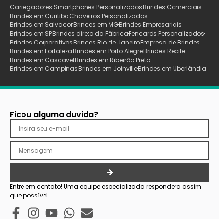
Carregadores Smartphones Personalizados
Brindes Comerciais
Brindes em Curitiba
Chaveiros Personalizados
Brindes em Salvador
Brindes em MG
Brindes Empresariais
Brindes em SP
Brindes direto da Fábrica
Pencards Personalizados
Brindes Corporativos
Brindes Rio de Janeiro
Empresa de Brindes
Brindes em Fortaleza
Brindes em Porto Alegre
Brindes Recife
Brindes em Cascavel
Brindes em Ribeirão Preto
Brindes em Campinas
Brindes em Joinville
Brindes em Uberlãndia
Ficou alguma duvida?
Entre em contato! Uma equipe especializada respondera assim
que possível.