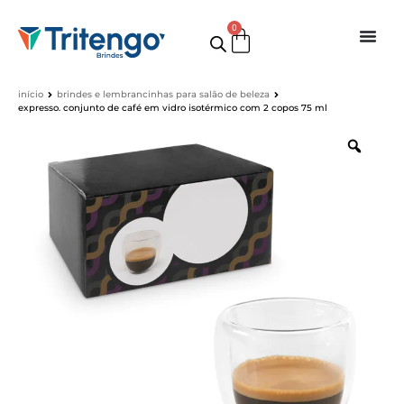
0
início
brindes e lembrancinhas para salão de beleza
expresso. conjunto de café em vidro isotérmico com 2 copos 75 ml