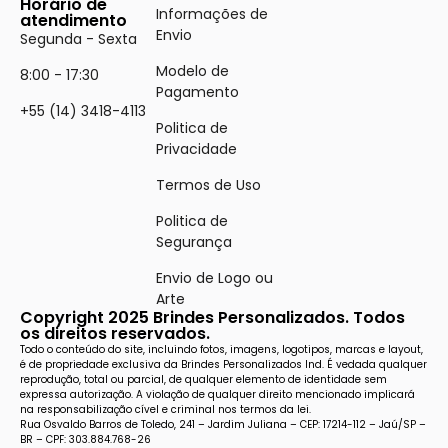
Horário de
Informações de
atendimento
Envio
Segunda - Sexta
Modelo de
8:00 - 17:30
Pagamento
+55 (14) 3418-4113
Politica de
Privacidade
Termos de Uso
Politica de
Segurança
Envio de Logo ou
Arte
Copyright 2025 Brindes Personalizados. Todos
os direitos reservados.
Todo o conteúdo do site, incluindo fotos, imagens, logotipos, marcas e layout,
é de propriedade exclusiva da Brindes Personalizados Ind. É vedada qualquer
reprodução, total ou parcial, de qualquer elemento de identidade sem
expressa autorização. A violação de qualquer direito mencionado implicará
na responsabilização cível e criminal nos termos da lei.
Rua Osvaldo Barros de Toledo, 241 – Jardim Juliana – CEP: 17214-112 – Jaú/SP –
BR – CPF: 303.884.768-26