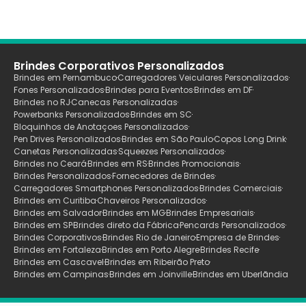
Brindes Corporativos Personalizados
Brindes em Pernambuco
Carregadores Veiculares Personalizados
Fones Personalizados
Brindes para Eventos
Brindes em DF
Brindes no RJ
Canecas Personalizadas
Powerbanks Personalizados
Brindes em SC
Bloquinhos de Anotaçoes Personalizados
Pen Drives Personalizados
Brindes em São Paulo
Copos Long Drink
Canetas Personalizadas
Squeezes Personalizados
Brindes no Ceará
Brindes em RS
Brindes Promocionais
Brindes Personalizados
Fornecedores de Brindes
Carregadores Smartphones Personalizados
Brindes Comerciais
Brindes em Curitiba
Chaveiros Personalizados
Brindes em Salvador
Brindes em MG
Brindes Empresariais
Brindes em SP
Brindes direto da Fábrica
Pencards Personalizados
Brindes Corporativos
Brindes Rio de Janeiro
Empresa de Brindes
Brindes em Fortaleza
Brindes em Porto Alegre
Brindes Recife
Brindes em Cascavel
Brindes em Ribeirão Preto
Brindes em Campinas
Brindes em Joinville
Brindes em Uberlãndia