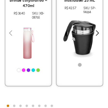
brinde corporativo –
inoxidável 25 mL
470ml
R$ 42.57
SKU: SP-
94664
R$ 36.40
SKU: XB-
08765