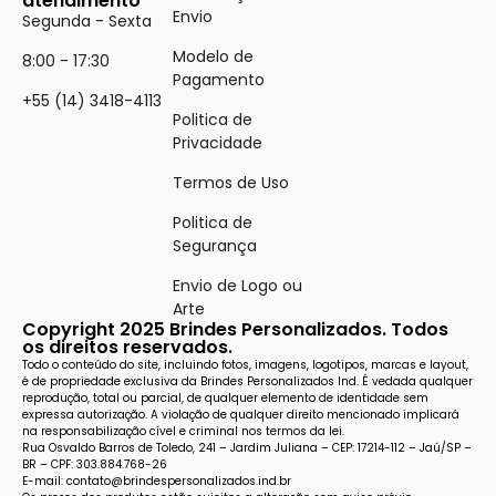
atendimento
Envio
Segunda - Sexta
Modelo de
8:00 - 17:30
Pagamento
+55 (14) 3418-4113
Politica de
Privacidade
Termos de Uso
Politica de
Segurança
Envio de Logo ou
Arte
Copyright 2025 Brindes Personalizados. Todos
os direitos reservados.
Todo o conteúdo do site, incluindo fotos, imagens, logotipos, marcas e layout,
é de propriedade exclusiva da Brindes Personalizados Ind. É vedada qualquer
reprodução, total ou parcial, de qualquer elemento de identidade sem
expressa autorização. A violação de qualquer direito mencionado implicará
na responsabilização cível e criminal nos termos da lei.
Rua Osvaldo Barros de Toledo, 241 – Jardim Juliana – CEP: 17214-112 – Jaú/SP –
BR – CPF: 303.884.768-26
E-mail: contato@brindespersonalizados.ind.br