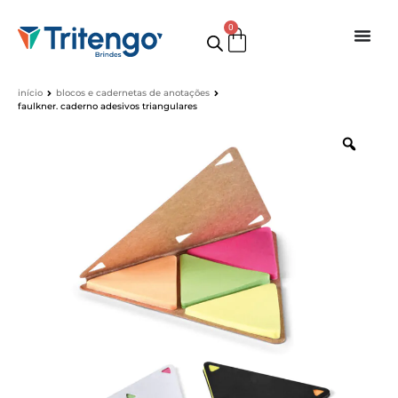
0
início
blocos e cadernetas de anotações
faulkner. caderno adesivos triangulares