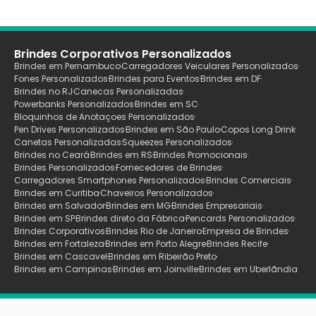
Brindes Corporativos Personalizados
Brindes em Pernambuco
Carregadores Veiculares Personalizados
Fones Personalizados
Brindes para Eventos
Brindes em DF
Brindes no RJ
Canecas Personalizadas
Powerbanks Personalizados
Brindes em SC
Bloquinhos de Anotaçoes Personalizados
Pen Drives Personalizados
Brindes em São Paulo
Copos Long Drink
Canetas Personalizadas
Squeezes Personalizados
Brindes no Ceará
Brindes em RS
Brindes Promocionais
Brindes Personalizados
Fornecedores de Brindes
Carregadores Smartphones Personalizados
Brindes Comerciais
Brindes em Curitiba
Chaveiros Personalizados
Brindes em Salvador
Brindes em MG
Brindes Empresariais
Brindes em SP
Brindes direto da Fábrica
Pencards Personalizados
Brindes Corporativos
Brindes Rio de Janeiro
Empresa de Brindes
Brindes em Fortaleza
Brindes em Porto Alegre
Brindes Recife
Brindes em Cascavel
Brindes em Ribeirão Preto
Brindes em Campinas
Brindes em Joinville
Brindes em Uberlãndia