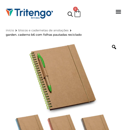
0
início
blocos e cadernetas de anotações
garden. caderno b6 com folhas pautadas reciclado