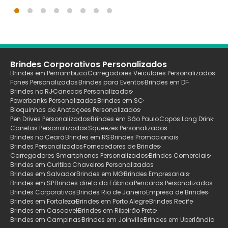
Brindes Corporativos Personalizados
Brindes em Pernambuco
Carregadores Veiculares Personalizados
Fones Personalizados
Brindes para Eventos
Brindes em DF
Brindes no RJ
Canecas Personalizadas
Powerbanks Personalizados
Brindes em SC
Bloquinhos de Anotaçoes Personalizados
Pen Drives Personalizados
Brindes em São Paulo
Copos Long Drink
Canetas Personalizadas
Squeezes Personalizados
Brindes no Ceará
Brindes em RS
Brindes Promocionais
Brindes Personalizados
Fornecedores de Brindes
Carregadores Smartphones Personalizados
Brindes Comerciais
Brindes em Curitiba
Chaveiros Personalizados
Brindes em Salvador
Brindes em MG
Brindes Empresariais
Brindes em SP
Brindes direto da Fábrica
Pencards Personalizados
Brindes Corporativos
Brindes Rio de Janeiro
Empresa de Brindes
Brindes em Fortaleza
Brindes em Porto Alegre
Brindes Recife
Brindes em Cascavel
Brindes em Ribeirão Preto
Brindes em Campinas
Brindes em Joinville
Brindes em Uberlãndia