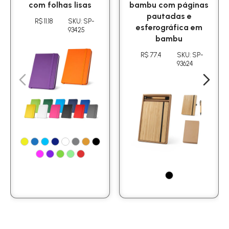
com folhas lisas
bambu com páginas
pautadas e
R$ 11.18
SKU: SP-
esferográfica em
93425
bambu
R$ 77.4
SKU: SP-
93624