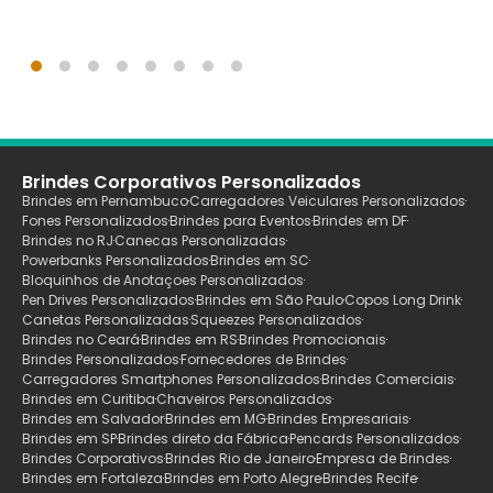
Brindes Corporativos Personalizados
Brindes em Pernambuco
Carregadores Veiculares Personalizados
Fones Personalizados
Brindes para Eventos
Brindes em DF
Brindes no RJ
Canecas Personalizadas
Powerbanks Personalizados
Brindes em SC
Bloquinhos de Anotaçoes Personalizados
Pen Drives Personalizados
Brindes em São Paulo
Copos Long Drink
Canetas Personalizadas
Squeezes Personalizados
Brindes no Ceará
Brindes em RS
Brindes Promocionais
Brindes Personalizados
Fornecedores de Brindes
Carregadores Smartphones Personalizados
Brindes Comerciais
Brindes em Curitiba
Chaveiros Personalizados
Brindes em Salvador
Brindes em MG
Brindes Empresariais
Brindes em SP
Brindes direto da Fábrica
Pencards Personalizados
Brindes Corporativos
Brindes Rio de Janeiro
Empresa de Brindes
Brindes em Fortaleza
Brindes em Porto Alegre
Brindes Recife