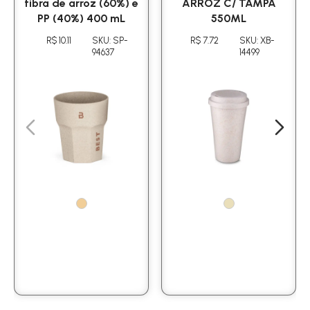
fibra de arroz (60%) e
ARROZ C/ TAMPA
PP (40%) 400 mL
550ML
R$ 10.11
SKU: SP-
R$ 7.72
SKU: XB-
94637
14499