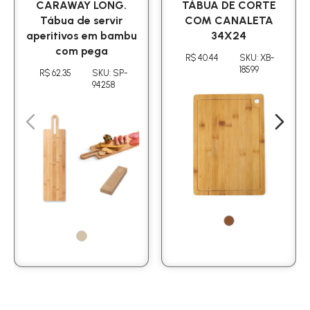
CARAWAY LONG.
TÁBUA DE CORTE
Tábua de servir
COM CANALETA
aperitivos em bambu
34X24
com pega
R$ 40.44
SKU: XB-
18599
R$ 62.35
SKU: SP-
94258