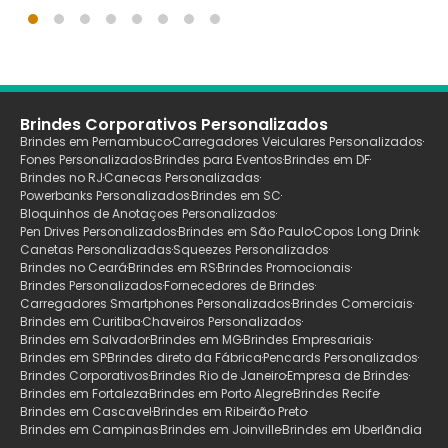
Brindes Corporativos Personalizados
Brindes em Pernambuco
Carregadores Veiculares Personalizados
Fones Personalizados
Brindes para Eventos
Brindes em DF
Brindes no RJ
Canecas Personalizadas
Powerbanks Personalizados
Brindes em SC
Bloquinhos de Anotaçoes Personalizados
Pen Drives Personalizados
Brindes em São Paulo
Copos Long Drink
Canetas Personalizadas
Squeezes Personalizados
Brindes no Ceará
Brindes em RS
Brindes Promocionais
Brindes Personalizados
Fornecedores de Brindes
Carregadores Smartphones Personalizados
Brindes Comerciais
Brindes em Curitiba
Chaveiros Personalizados
Brindes em Salvador
Brindes em MG
Brindes Empresariais
Brindes em SP
Brindes direto da Fábrica
Pencards Personalizados
Brindes Corporativos
Brindes Rio de Janeiro
Empresa de Brindes
Brindes em Fortaleza
Brindes em Porto Alegre
Brindes Recife
Brindes em Cascavel
Brindes em Ribeirão Preto
Brindes em Campinas
Brindes em Joinville
Brindes em Uberlãndia