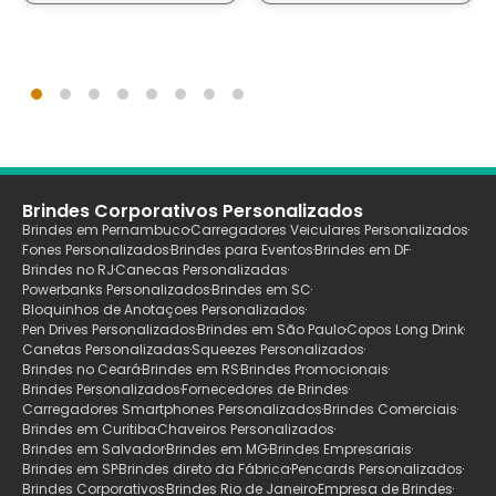
Brindes Corporativos Personalizados
Brindes em Pernambuco
Carregadores Veiculares Personalizados
Fones Personalizados
Brindes para Eventos
Brindes em DF
Brindes no RJ
Canecas Personalizadas
Powerbanks Personalizados
Brindes em SC
Bloquinhos de Anotaçoes Personalizados
Pen Drives Personalizados
Brindes em São Paulo
Copos Long Drink
Canetas Personalizadas
Squeezes Personalizados
Brindes no Ceará
Brindes em RS
Brindes Promocionais
Brindes Personalizados
Fornecedores de Brindes
Carregadores Smartphones Personalizados
Brindes Comerciais
Brindes em Curitiba
Chaveiros Personalizados
Brindes em Salvador
Brindes em MG
Brindes Empresariais
Brindes em SP
Brindes direto da Fábrica
Pencards Personalizados
Brindes Corporativos
Brindes Rio de Janeiro
Empresa de Brindes