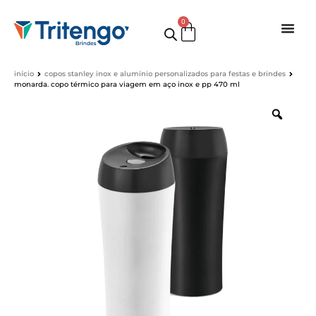
0
início
copos stanley inox e alumínio personalizados para festas e brindes
monarda. copo térmico para viagem em aço inox e pp 470 ml