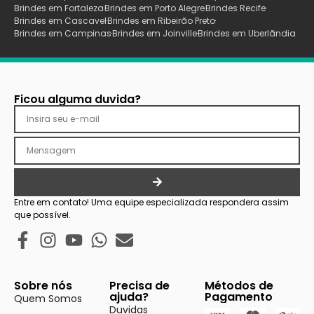
Brindes em Fortaleza
Brindes em Porto Alegre
Brindes Recife
Brindes em Cascavel
Brindes em Ribeirão Preto
Brindes em Campinas
Brindes em Joinville
Brindes em Uberlãndia
Ficou alguma duvida?
Entre em contato! Uma equipe especializada respondera assim
que possível.
Sobre nós
Precisa de
Métodos de
ajuda?
Pagamento
Quem Somos
Duvidas