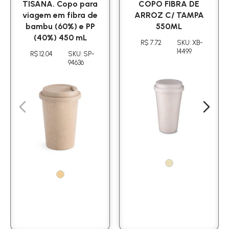
TISANA. Copo para
COPO FIBRA DE
viagem em fibra de
ARROZ C/ TAMPA
bambu (60%) e PP
550ML
(40%) 450 mL
R$ 7.72
SKU: XB-
14499
R$ 12.04
SKU: SP-
94636