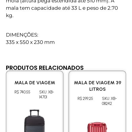
mola (altura pega estendida até 510 mm). A
mala tem capacidade até 33 L e peso de 2.70
kg.
DIMENÇÕES:
335 x 550 x 230 mm
PRODUTOS RELACIONADOS
MALA DE VIAGEM
MALA DE VIAGEM 39
LITROS
R$ 740.55
SKU: XB-
14701
R$ 299.25
SKU: XB-
08242