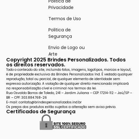
Politica de
Privacidade
Termos de Uso
Politica de
Segurança
Envio de Logo ou
Arte
Copyright 2025 Brindes Personalizados. Todos
os direitos reservados.
Todo o conteúdo do site, incluindo fotos, imagens, logotipos, marcas e layout,
é de propriedade exclusiva da Brindes Personalizados Ind. É vedada qualquer
reprodução, total ou parcial, de qualquer elemento de identidade sem
expressa autorização. A violação de qualquer direito mencionado implicará
na responsabilização cível e criminal nos termos da lei.
Rua Osvaldo Barros de Toledo, 241 – Jardim Juliana – CEP: 17214-112 – Jaú/SP –
BR – CPF: 303.884.768-26
E-mail: contato@brindespersonalizados.ind.br
Os preços dos produtos estão sujeitos a alteração sem aviso prévio.
Certificados de Segurança