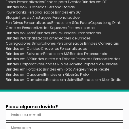
Fones Personalizados
Brindes para Eventos
Brindes em DF
Brindes no RJ
Canecas Personalizadas
Powerbanks Personalizados
Brindes em SC
Bloquinhos de Anotaçoes Personalizados
Pen Drives Personalizados
Brindes em São Paulo
Copos Long Drink
Canetas Personalizadas
Squeezes Personalizados
Brindes no Ceará
Brindes em RS
Brindes Promocionais
Brindes Personalizados
Fornecedores de Brindes
Carregadores Smartphones Personalizados
Brindes Comerciais
Brindes em Curitiba
Chaveiros Personalizados
Brindes em Salvador
Brindes em MG
Brindes Empresariais
Brindes em SP
Brindes direto da Fábrica
Pencards Personalizados
Brindes Corporativos
Brindes Rio de Janeiro
Empresa de Brindes
Brindes em Fortaleza
Brindes em Porto Alegre
Brindes Recife
Brindes em Cascavel
Brindes em Ribeirão Preto
Brindes em Campinas
Brindes em Joinville
Brindes em Uberlãndia
Ficou alguma duvida?