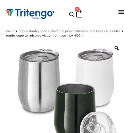
0
início
copos stanley inox e alumínio personalizados para festas e brindes
ronde. copo térmico de viagem em aço inox 400 ml