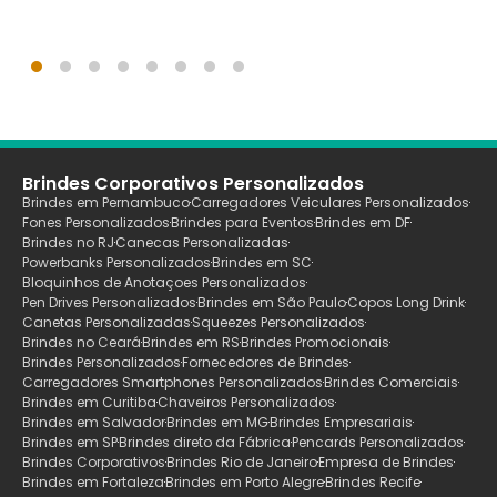
Brindes Corporativos Personalizados
Brindes em Pernambuco
Carregadores Veiculares Personalizados
Fones Personalizados
Brindes para Eventos
Brindes em DF
Brindes no RJ
Canecas Personalizadas
Powerbanks Personalizados
Brindes em SC
Bloquinhos de Anotaçoes Personalizados
Pen Drives Personalizados
Brindes em São Paulo
Copos Long Drink
Canetas Personalizadas
Squeezes Personalizados
Brindes no Ceará
Brindes em RS
Brindes Promocionais
Brindes Personalizados
Fornecedores de Brindes
Carregadores Smartphones Personalizados
Brindes Comerciais
Brindes em Curitiba
Chaveiros Personalizados
Brindes em Salvador
Brindes em MG
Brindes Empresariais
Brindes em SP
Brindes direto da Fábrica
Pencards Personalizados
Brindes Corporativos
Brindes Rio de Janeiro
Empresa de Brindes
Brindes em Fortaleza
Brindes em Porto Alegre
Brindes Recife