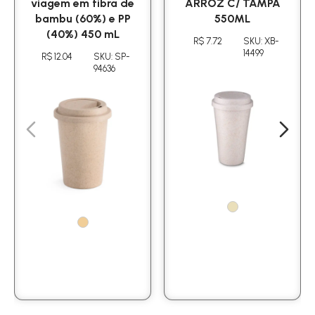
viagem em fibra de
ARROZ C/ TAMPA
bambu (60%) e PP
550ML
(40%) 450 mL
R$ 7.72
SKU: XB-
14499
R$ 12.04
SKU: SP-
94636