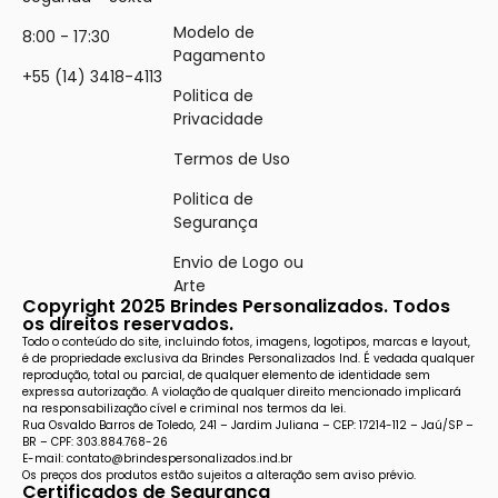
Modelo de
8:00 - 17:30
Pagamento
+55 (14) 3418-4113
Politica de
Privacidade
Termos de Uso
Politica de
Segurança
Envio de Logo ou
Arte
Copyright 2025 Brindes Personalizados. Todos
os direitos reservados.
Todo o conteúdo do site, incluindo fotos, imagens, logotipos, marcas e layout,
é de propriedade exclusiva da Brindes Personalizados Ind. É vedada qualquer
reprodução, total ou parcial, de qualquer elemento de identidade sem
expressa autorização. A violação de qualquer direito mencionado implicará
na responsabilização cível e criminal nos termos da lei.
Rua Osvaldo Barros de Toledo, 241 – Jardim Juliana – CEP: 17214-112 – Jaú/SP –
BR – CPF: 303.884.768-26
E-mail: contato@brindespersonalizados.ind.br
Os preços dos produtos estão sujeitos a alteração sem aviso prévio.
Certificados de Segurança