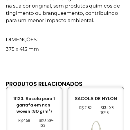
na sua cor original, sem produtos químicos de
tingimento ou branqueamento, contribuindo
para um menor impacto ambiental.
DIMENÇÕES:
375 x 415 mm
PRODUTOS RELACIONADOS
11123. Sacola para 1
SACOLA DE NYLON
garrafa em non-
R$ 21.82
SKU: XB-
woven (80 g/m²)
18745
R$ 4.58
SKU: SP-
11123