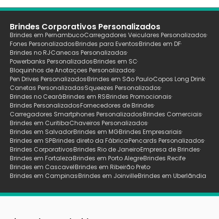
Brindes Corporativos Personalizados
Brindes em Pernambuco
Carregadores Veiculares Personalizados
Fones Personalizados
Brindes para Eventos
Brindes em DF
Brindes no RJ
Canecas Personalizadas
Powerbanks Personalizados
Brindes em SC
Bloquinhos de Anotaçoes Personalizados
Pen Drives Personalizados
Brindes em São Paulo
Copos Long Drink
Canetas Personalizadas
Squeezes Personalizados
Brindes no Ceará
Brindes em RS
Brindes Promocionais
Brindes Personalizados
Fornecedores de Brindes
Carregadores Smartphones Personalizados
Brindes Comerciais
Brindes em Curitiba
Chaveiros Personalizados
Brindes em Salvador
Brindes em MG
Brindes Empresariais
Brindes em SP
Brindes direto da Fábrica
Pencards Personalizados
Brindes Corporativos
Brindes Rio de Janeiro
Empresa de Brindes
Brindes em Fortaleza
Brindes em Porto Alegre
Brindes Recife
Brindes em Cascavel
Brindes em Ribeirão Preto
Brindes em Campinas
Brindes em Joinville
Brindes em Uberlãndia