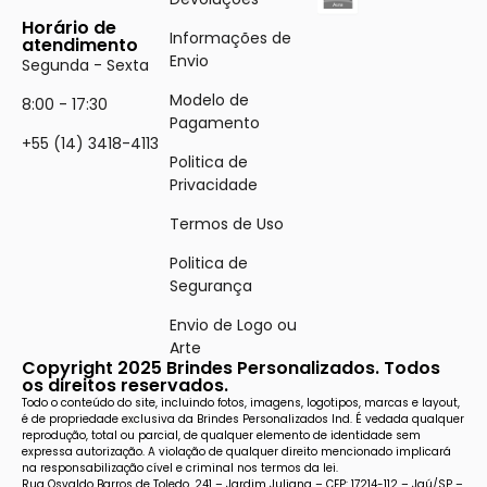
Horário de
Informações de
atendimento
Envio
Segunda - Sexta
Modelo de
8:00 - 17:30
Pagamento
+55 (14) 3418-4113
Politica de
Privacidade
Termos de Uso
Politica de
Segurança
Envio de Logo ou
Arte
Copyright 2025 Brindes Personalizados. Todos
os direitos reservados.
Todo o conteúdo do site, incluindo fotos, imagens, logotipos, marcas e layout,
é de propriedade exclusiva da Brindes Personalizados Ind. É vedada qualquer
reprodução, total ou parcial, de qualquer elemento de identidade sem
expressa autorização. A violação de qualquer direito mencionado implicará
na responsabilização cível e criminal nos termos da lei.
Rua Osvaldo Barros de Toledo, 241 – Jardim Juliana – CEP: 17214-112 – Jaú/SP –