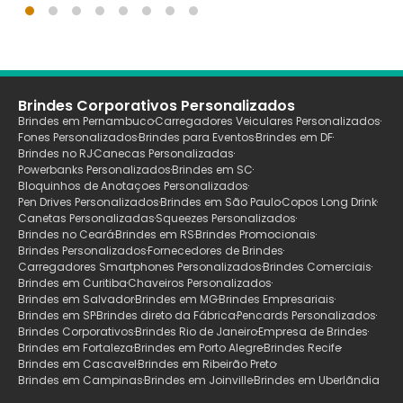
Brindes Corporativos Personalizados
Brindes em Pernambuco
Carregadores Veiculares Personalizados
Fones Personalizados
Brindes para Eventos
Brindes em DF
Brindes no RJ
Canecas Personalizadas
Powerbanks Personalizados
Brindes em SC
Bloquinhos de Anotaçoes Personalizados
Pen Drives Personalizados
Brindes em São Paulo
Copos Long Drink
Canetas Personalizadas
Squeezes Personalizados
Brindes no Ceará
Brindes em RS
Brindes Promocionais
Brindes Personalizados
Fornecedores de Brindes
Carregadores Smartphones Personalizados
Brindes Comerciais
Brindes em Curitiba
Chaveiros Personalizados
Brindes em Salvador
Brindes em MG
Brindes Empresariais
Brindes em SP
Brindes direto da Fábrica
Pencards Personalizados
Brindes Corporativos
Brindes Rio de Janeiro
Empresa de Brindes
Brindes em Fortaleza
Brindes em Porto Alegre
Brindes Recife
Brindes em Cascavel
Brindes em Ribeirão Preto
Brindes em Campinas
Brindes em Joinville
Brindes em Uberlãndia