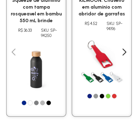
Squeeze de alumínio
KILMOON. Chaveiro
com tampa
em alumínio com
rosqueavel em bambu
abridor de garrafas
550 mL brinde
R$ 4.52
SKU: SP-
94196
R$ 36.33
SKU: SP-
94250