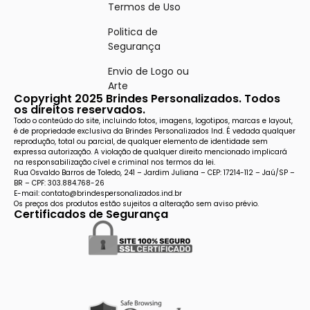
Termos de Uso
Politica de
Segurança
Envio de Logo ou
Arte
Copyright 2025 Brindes Personalizados. Todos
os direitos reservados.
Todo o conteúdo do site, incluindo fotos, imagens, logotipos, marcas e layout,
é de propriedade exclusiva da Brindes Personalizados Ind. É vedada qualquer
reprodução, total ou parcial, de qualquer elemento de identidade sem
expressa autorização. A violação de qualquer direito mencionado implicará
na responsabilização cível e criminal nos termos da lei.
Rua Osvaldo Barros de Toledo, 241 – Jardim Juliana – CEP: 17214-112 – Jaú/SP –
BR – CPF: 303.884.768-26
E-mail: contato@brindespersonalizados.ind.br
Os preços dos produtos estão sujeitos a alteração sem aviso prévio.
Certificados de Segurança