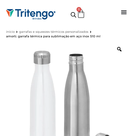
0
início
garrafas e squeezes térmicos personalizados
amorti. garrafa térmica para sublimação em aço inox 510 ml