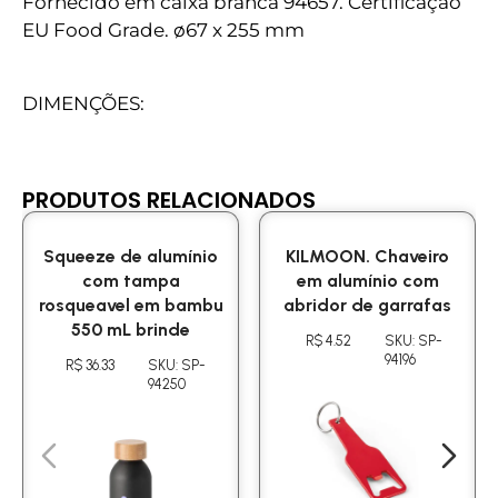
Fornecido em caixa branca 94657. Certificação
EU Food Grade. ø67 x 255 mm
DIMENÇÕES:
PRODUTOS RELACIONADOS
Squeeze de alumínio
KILMOON. Chaveiro
com tampa
em alumínio com
rosqueavel em bambu
abridor de garrafas
550 mL brinde
R$ 4.52
SKU: SP-
94196
R$ 36.33
SKU: SP-
94250