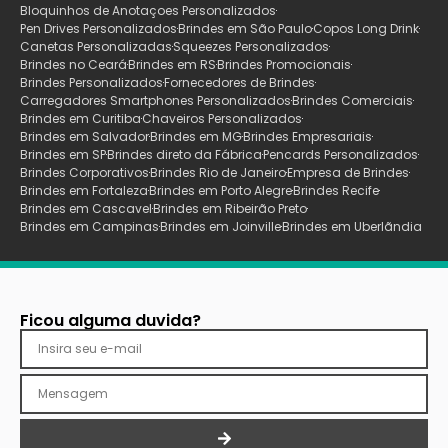
Bloquinhos de Anotaçoes Personalizados
Pen Drives Personalizados
Brindes em São Paulo
Copos Long Drink
Canetas Personalizadas
Squeezes Personalizados
Brindes no Ceará
Brindes em RS
Brindes Promocionais
Brindes Personalizados
Fornecedores de Brindes
Carregadores Smartphones Personalizados
Brindes Comerciais
Brindes em Curitiba
Chaveiros Personalizados
Brindes em Salvador
Brindes em MG
Brindes Empresariais
Brindes em SP
Brindes direto da Fábrica
Pencards Personalizados
Brindes Corporativos
Brindes Rio de Janeiro
Empresa de Brindes
Brindes em Fortaleza
Brindes em Porto Alegre
Brindes Recife
Brindes em Cascavel
Brindes em Ribeirão Preto
Brindes em Campinas
Brindes em Joinville
Brindes em Uberlãndia
Ficou alguma duvida?