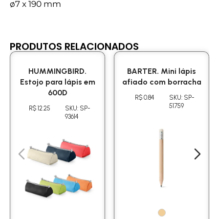
ø7 x 190 mm
PRODUTOS RELACIONADOS
HUMMINGBIRD.
BARTER. Mini lápis
Estojo para lápis em
afiado com borracha
600D
R$ 0.84
SKU: SP-
51759
R$ 12.25
SKU: SP-
93614