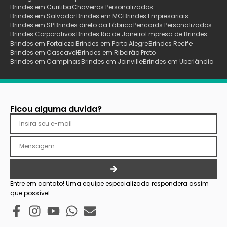
Brindes em Curitiba
Chaveiros Personalizados
Brindes em Salvador
Brindes em MG
Brindes Empresariais
Brindes em SP
Brindes direto da Fábrica
Pencards Personalizados
Brindes Corporativos
Brindes Rio de Janeiro
Empresa de Brindes
Brindes em Fortaleza
Brindes em Porto Alegre
Brindes Recife
Brindes em Cascavel
Brindes em Ribeirão Preto
Brindes em Campinas
Brindes em Joinville
Brindes em Uberlãndia
Ficou alguma duvida?
Entre em contato! Uma equipe especializada respondera assim
que possível.