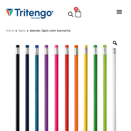
0
início
lápis
ateneo. lápis com borracha