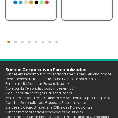
Brindes Corporativos Personalizados
Brindes em Pernambuco
Carregadores Veiculares Personalizados
Fones Personalizados
Brindes para Eventos
Brindes em DF
Brindes no RJ
Canecas Personalizadas
Powerbanks Personalizados
Brindes em SC
Bloquinhos de Anotaçoes Personalizados
Pen Drives Personalizados
Brindes em São Paulo
Copos Long Drink
Canetas Personalizadas
Squeezes Personalizados
Brindes no Ceará
Brindes em RS
Brindes Promocionais
Brindes Personalizados
Fornecedores de Brindes
Carregadores Smartphones Personalizados
Brindes Comerciais