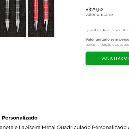
R$
29,52
valor unitário
Quantidade mínima: 30 u
Valor unitário sem pers
personalização e as espe
SOLICITAR 
o Personalizado
Caneta e Lapiseira Metal Quadriculado Personalizado 