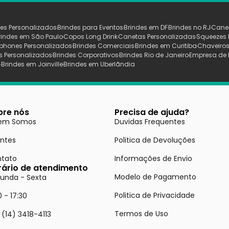
es Personalizados
Brindes para Eventos
Brindes em DF
Brindes no RJ
Cane
rindes em São Paulo
Copos Long Drink
Canetas Personalizadas
Squeezes 
phones Personalizados
Brindes Comerciais
Brindes em Curitiba
Chaveiros
s Personalizados
Brindes Corporativos
Brindes Rio de Janeiro
Empresa de 
s
Brindes em Joinville
Brindes em Uberlãndia
bre nós
Precisa de ajuda?
em Somos
Duvidas Frequentes
entes
Politica de Devoluções
tato
Informações de Envio
rário de atendimento
Modelo de Pagamento
unda - Sexta
Politica de Privacidade
0 - 17:30
Termos de Uso
 (14) 3418-4113