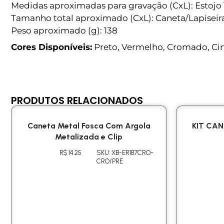
Medidas aproximadas para gravação (CxL): Estojo 1
Tamanho total aproximado (CxL): Caneta/Lapiseira
Peso aproximado (g): 138
Cores Disponíveis:
Preto, Vermelho, Cromado, Cin
PRODUTOS RELACIONADOS
Caneta Metal Fosca Com Argola
KIT CA
Metalizada e Clip
R$ 14.25
SKU: XB-ER187CRO-
CRO/PRE