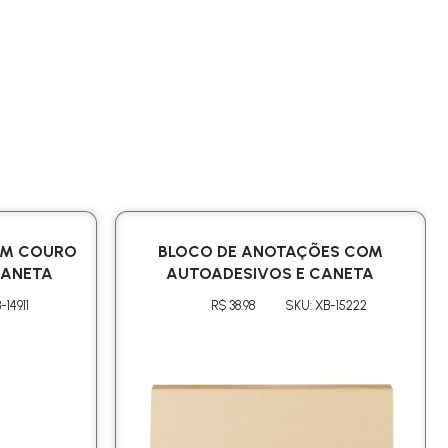
EM COURO
BLOCO DE ANOTAÇÕES COM
CANETA
AUTOADESIVOS E CANETA
-14911
R$ 38.98
SKU: XB-15222