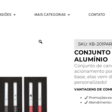
ASIÕES
MAIS CATEGORIAS
CONTATO
SKU:
XB-201PA
CONJUNTO 
ALUMÍNIO
Conjunto de cane
acionamento por
base, elas vem 
personalizado!
VANTAGENS DE COM
Promoções exc
Atendimento rá