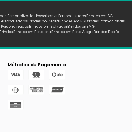
cas Personalizadas
Powerbanks Personalizados
Brindes em SC
Personalizados
Brindes no Ceará
Brindes em RS
Brindes Promocionais
 Personalizados
Brindes em Salvador
Brindes em MG
Brindes
Brindes em Fortaleza
Brindes em Porto Alegre
Brindes Recife
Métodos de Pagamento