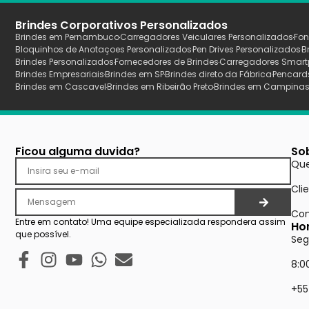
Brindes Corporativos Personalizados
Brindes em Pernambuco
Carregadores Veiculares Personalizados
Fon
Bloquinhos de Anotaçoes Personalizados
Pen Drives Personalizados
B
Brindes Personalizados
Fornecedores de Brindes
Carregadores Smart
Brindes Empresariais
Brindes em SP
Brindes direto da Fábrica
Pencard
Brindes em Cascavel
Brindes em Ribeirão Preto
Brindes em Campina
Ficou alguma duvida?
So
Qu
Cli
Con
Entre em contato! Uma equipe especializada respondera assim
Ho
que possível.
Seg
8:0
+55