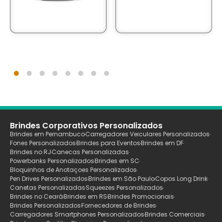
Brindes Corporativos Personalizados
Brindes em Pernambuco
Carregadores Veiculares Personalizados
Fones Personalizados
Brindes para Eventos
Brindes em DF
Brindes no RJ
Canecas Personalizadas
Powerbanks Personalizados
Brindes em SC
Bloquinhos de Anotaçoes Personalizados
Pen Drives Personalizados
Brindes em São Paulo
Copos Long Drink
Canetas Personalizadas
Squeezes Personalizados
Brindes no Ceará
Brindes em RS
Brindes Promocionais
Brindes Personalizados
Fornecedores de Brindes
Carregadores Smartphones Personalizados
Brindes Comerciais