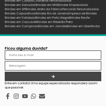
Brindes em Curitiba
Chaveiros Personalizados
Brindes em Salvador
Brindes em MG
Brindes Empresariais
Brindes em SP
Brindes direto da Fábrica
Pencards Personalizados
Brindes Corporativos
Brindes Rio de Janeiro
Empresa de Brindes
Brindes em Fortaleza
Brindes em Porto Alegre
Brindes Recife
Brindes em Cascavel
Brindes em Ribeirão Preto
Brindes em Campinas
Brindes em Joinville
Brindes em Uberlãndia
Ficou alguma duvida?
Entre em contato! Uma equipe especializada respondera assim
que possível.