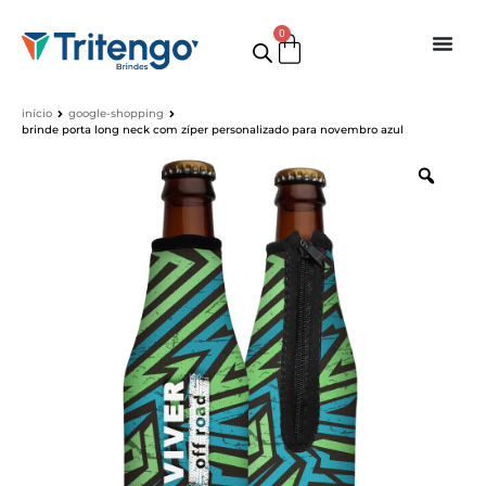
0
início
google-shopping
brinde porta long neck com zíper personalizado para novembro azul