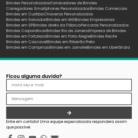
Brindes Personalizados
Fornecedores de Brindes
Carregadores Smartphones Personalizados
Brindes Comerciais
Brindes em Curitiba
Chaveiros Personalizados
Brindes em Salvador
Brindes em MG
Brindes Empresariais
Brindes em SP
Brindes direto da Fábrica
Pencards Personalizados
Brindes Corporativos
Brindes Rio de Janeiro
Empresa de Brindes
Brindes em Fortaleza
Brindes em Porto Alegre
Brindes Recife
Brindes em Cascavel
Brindes em Ribeirão Preto
Brindes em Campinas
Brindes em Joinville
Brindes em Uberlãndia
Ficou alguma duvida?
Entre em contato! Uma equipe especializada respondera assim
que possível.