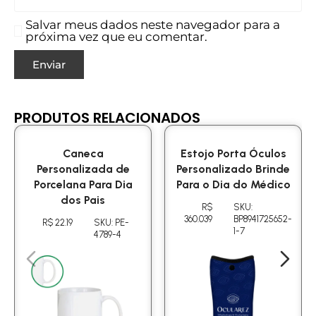
Salvar meus dados neste navegador para a
próxima vez que eu comentar.
PRODUTOS RELACIONADOS
Caneca
Estojo Porta Óculos
Personalizada de
Personalizado Brinde
Porcelana Para Dia
Para o Dia do Médico
dos Pais
R$
SKU:
360.039
BP8941725652-
R$ 22.19
SKU: PE-
1-7
4789-4