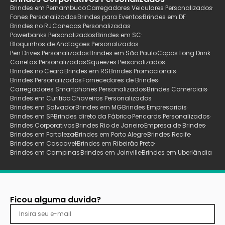
Brindes em Pernambuco
Carregadores Veiculares Personalizados
Fones Personalizados
Brindes para Eventos
Brindes em DF
Brindes no RJ
Canecas Personalizadas
Powerbanks Personalizados
Brindes em SC
Bloquinhos de Anotaçoes Personalizados
Pen Drives Personalizados
Brindes em São Paulo
Copos Long Drink
Canetas Personalizadas
Squeezes Personalizados
Brindes no Ceará
Brindes em RS
Brindes Promocionais
Brindes Personalizados
Fornecedores de Brindes
Carregadores Smartphones Personalizados
Brindes Comerciais
Brindes em Curitiba
Chaveiros Personalizados
Brindes em Salvador
Brindes em MG
Brindes Empresariais
Brindes em SP
Brindes direto da Fábrica
Pencards Personalizados
Brindes Corporativos
Brindes Rio de Janeiro
Empresa de Brindes
Brindes em Fortaleza
Brindes em Porto Alegre
Brindes Recife
Brindes em Cascavel
Brindes em Ribeirão Preto
Brindes em Campinas
Brindes em Joinville
Brindes em Uberlãndia
Ficou alguma duvida?