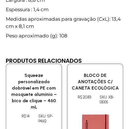
Espessura : 1,4 cm
Medidas aproximadas para gravação (CxL): 13,4
cm x 8,1 cm
Peso aproximado (g): 108
PRODUTOS RELACIONADOS
Squeeze
BLOCO DE
personalizado
ANOTAÇÕES C/
dobrável em PE com
CANETA ECOLÓGICA
mosquete alumínio –
R$ 20.83
SKU: XB-
bico de clique – 460
13005
mL
R$ 14
SKU: SP-
94612