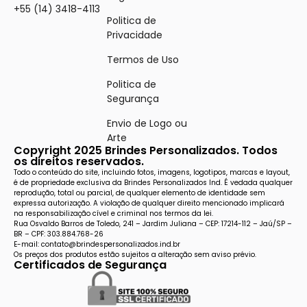
+55 (14) 3418-4113
Politica de
Privacidade
Termos de Uso
Politica de
Segurança
Envio de Logo ou
Arte
Copyright 2025 Brindes Personalizados. Todos
os direitos reservados.
Todo o conteúdo do site, incluindo fotos, imagens, logotipos, marcas e layout,
é de propriedade exclusiva da Brindes Personalizados Ind. É vedada qualquer
reprodução, total ou parcial, de qualquer elemento de identidade sem
expressa autorização. A violação de qualquer direito mencionado implicará
na responsabilização cível e criminal nos termos da lei.
Rua Osvaldo Barros de Toledo, 241 – Jardim Juliana – CEP: 17214-112 – Jaú/SP –
BR – CPF: 303.884.768-26
E-mail: contato@brindespersonalizados.ind.br
Os preços dos produtos estão sujeitos a alteração sem aviso prévio.
Certificados de Segurança