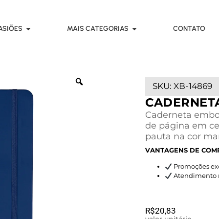
ASIÕES
MAIS CATEGORIAS
CONTATO
SKU:
XB-14869
CADERNET
Caderneta embor
de página em c
pauta na cor ma
VANTAGENS DE COM
Promoções exc
Atendimento rá
R$
20,83