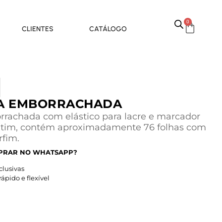
0
CLIENTES
CATÁLOGO
A EMBORRACHADA
rachada com elástico para lacre e marcador
etim, contém aproximadamente 76 folhas com
rfim.
PRAR NO WHATSAPP?
lusivas
pido e flexível