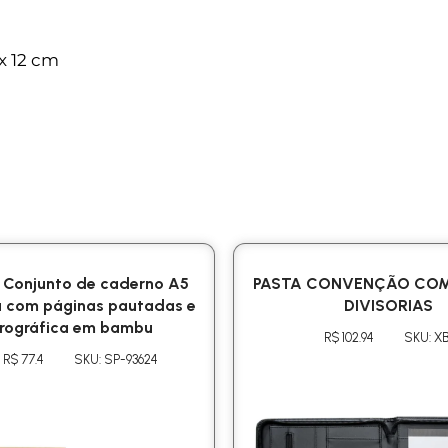
x 12 cm
Conjunto de caderno A5
PASTA CONVENÇÃO COM
 com páginas pautadas e
DIVISORIAS
rográfica em bambu
R$ 102.94
SKU: XB
R$ 77.4
SKU: SP-93624