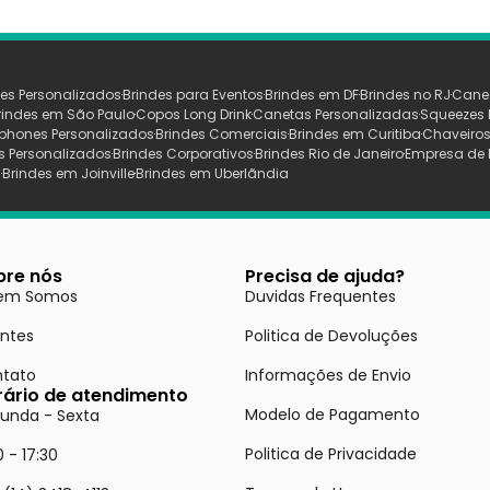
es Personalizados
Brindes para Eventos
Brindes em DF
Brindes no RJ
Cane
rindes em São Paulo
Copos Long Drink
Canetas Personalizadas
Squeezes 
phones Personalizados
Brindes Comerciais
Brindes em Curitiba
Chaveiros
s Personalizados
Brindes Corporativos
Brindes Rio de Janeiro
Empresa de 
s
Brindes em Joinville
Brindes em Uberlãndia
bre nós
Precisa de ajuda?
em Somos
Duvidas Frequentes
entes
Politica de Devoluções
tato
Informações de Envio
rário de atendimento
Modelo de Pagamento
unda - Sexta
Politica de Privacidade
0 - 17:30