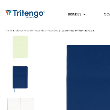
BRINDES
OC
início
blocos e cadernetas de anotações
caderneta emborrachada