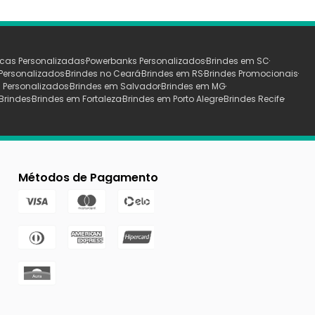
cas Personalizadas
Powerbanks Personalizados
Brindes em SC
Personalizados
Brindes no Ceará
Brindes em RS
Brindes Promocionais
 Personalizados
Brindes em Salvador
Brindes em MG
Brindes
Brindes em Fortaleza
Brindes em Porto Alegre
Brindes Recife
Métodos de Pagamento