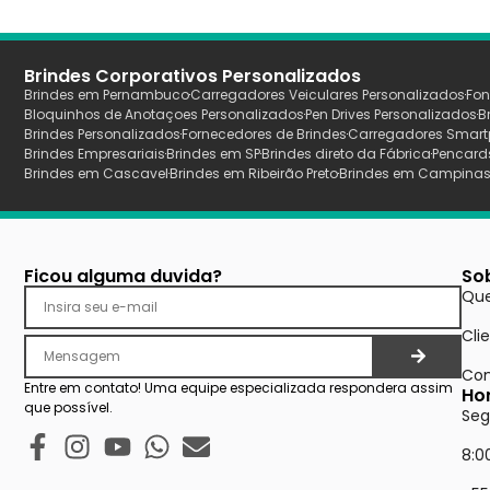
Brindes Corporativos Personalizados
Brindes em Pernambuco
Carregadores Veiculares Personalizados
Fon
Bloquinhos de Anotaçoes Personalizados
Pen Drives Personalizados
B
Brindes Personalizados
Fornecedores de Brindes
Carregadores Smart
Brindes Empresariais
Brindes em SP
Brindes direto da Fábrica
Pencard
Brindes em Cascavel
Brindes em Ribeirão Preto
Brindes em Campina
Ficou alguma duvida?
So
Qu
Cli
Con
Entre em contato! Uma equipe especializada respondera assim
Ho
que possível.
Seg
8:0