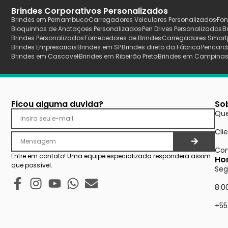
Brindes Corporativos Personalizados
Brindes em Pernambuco
Carregadores Veiculares Personalizados
Fon
Bloquinhos de Anotaçoes Personalizados
Pen Drives Personalizados
B
Brindes Personalizados
Fornecedores de Brindes
Carregadores Smart
Brindes Empresariais
Brindes em SP
Brindes direto da Fábrica
Pencard
Brindes em Cascavel
Brindes em Ribeirão Preto
Brindes em Campina
Ficou alguma duvida?
So
Qu
Cli
Con
Entre em contato! Uma equipe especializada respondera assim
Ho
que possível.
Seg
8:0
+55