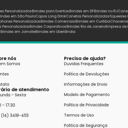
es Personalizados
Brindes para Eventos
Brindes em DF
Brindes no RJ
Cane
rindes em São Paulo
Copos Long Drink
Canetas Personalizadas
Squeezes 
phones Personalizados
Brindes Comerciais
Brindes em Curitiba
Chaveiros
s Personalizados
Brindes Corporativos
Brindes Rio de Janeiro
Empresa de 
s
Brindes em Joinville
Brindes em Uberlãndia
bre nós
Precisa de ajuda?
em Somos
Duvidas Frequentes
entes
Politica de Devoluções
tato
Informações de Envio
rário de atendimento
Modelo de Pagamento
unda - Sexta
Politica de Privacidade
0 - 17:30
Termos de Uso
 (14) 3418-4113
Politica de Segurança