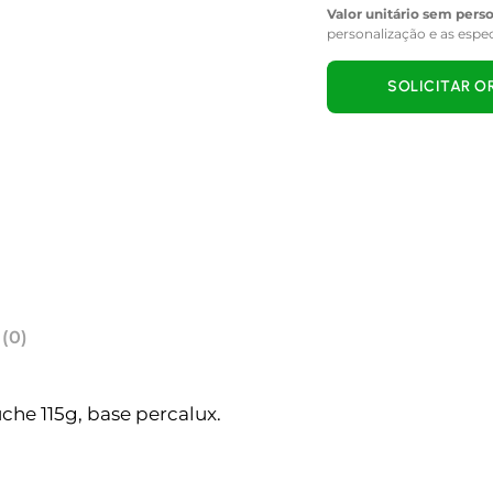
Valor unitário sem pers
personalização e as espe
SOLICITAR 
 (0)
he 115g, base percalux.