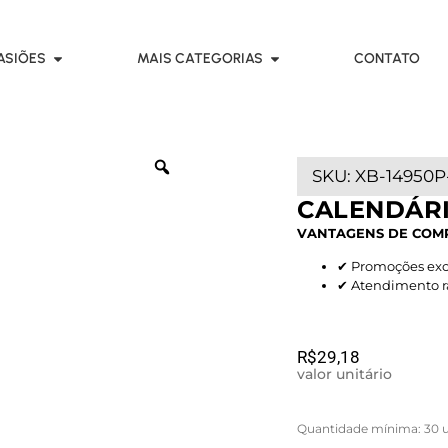
ASIÕES
MAIS CATEGORIAS
CONTATO
SKU:
XB-14950P
CALENDÁRI
VANTAGENS DE COM
✔ Promoções exc
✔ Atendimento rá
R$
29,18
valor unitário
Quantidade mínima: 30 u