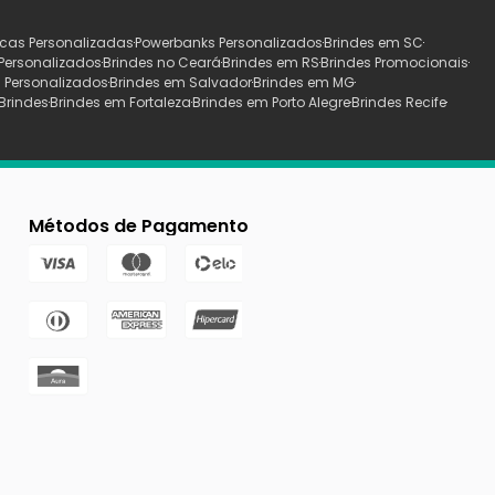
cas Personalizadas
Powerbanks Personalizados
Brindes em SC
Personalizados
Brindes no Ceará
Brindes em RS
Brindes Promocionais
 Personalizados
Brindes em Salvador
Brindes em MG
Brindes
Brindes em Fortaleza
Brindes em Porto Alegre
Brindes Recife
Métodos de Pagamento