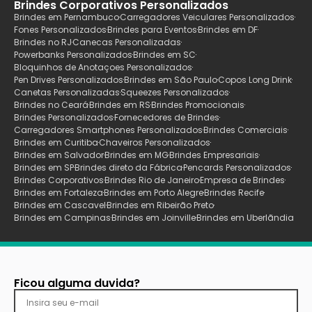
Brindes Corporativos Personalizados
Brindes em Pernambuco
Carregadores Veiculares Personalizados
Fones Personalizados
Brindes para Eventos
Brindes em DF
Brindes no RJ
Canecas Personalizadas
Powerbanks Personalizados
Brindes em SC
Bloquinhos de Anotaçoes Personalizados
Pen Drives Personalizados
Brindes em São Paulo
Copos Long Drink
Canetas Personalizadas
Squeezes Personalizados
Brindes no Ceará
Brindes em RS
Brindes Promocionais
Brindes Personalizados
Fornecedores de Brindes
Carregadores Smartphones Personalizados
Brindes Comerciais
Brindes em Curitiba
Chaveiros Personalizados
Brindes em Salvador
Brindes em MG
Brindes Empresariais
Brindes em SP
Brindes direto da Fábrica
Pencards Personalizados
Brindes Corporativos
Brindes Rio de Janeiro
Empresa de Brindes
Brindes em Fortaleza
Brindes em Porto Alegre
Brindes Recife
Brindes em Cascavel
Brindes em Ribeirão Preto
Brindes em Campinas
Brindes em Joinville
Brindes em Uberlãndia
Ficou alguma duvida?