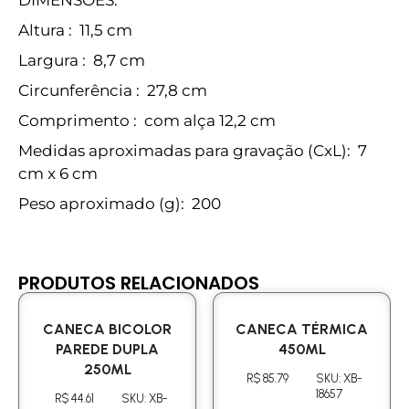
Altura
: 11,5 cm
Largura
: 8,7 cm
Circunferência
: 27,8 cm
Comprimento
: com alça 12,2 cm
Medidas aproximadas para gravação
(CxL): 7
cm x 6 cm
Peso aproximado
(g): 200
PRODUTOS RELACIONADOS
CANECA BICOLOR
CANECA TÉRMICA
PAREDE DUPLA
450ML
250ML
R$ 85.79
SKU: XB-
18657
R$ 44.61
SKU: XB-