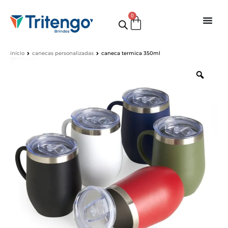
0
início
canecas personalizadas
caneca termica 350ml