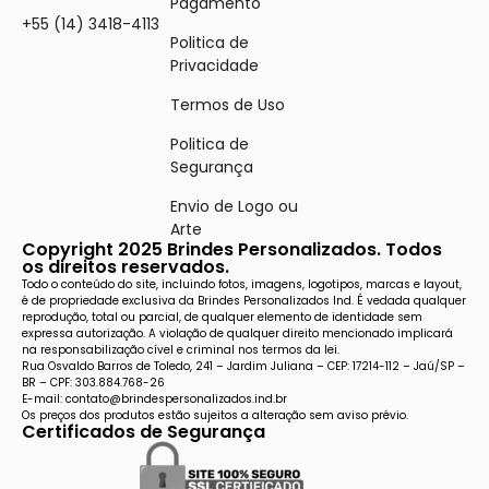
Pagamento
+55 (14) 3418-4113
Politica de
Privacidade
Termos de Uso
Politica de
Segurança
Envio de Logo ou
Arte
Copyright 2025 Brindes Personalizados. Todos
os direitos reservados.
Todo o conteúdo do site, incluindo fotos, imagens, logotipos, marcas e layout,
é de propriedade exclusiva da Brindes Personalizados Ind. É vedada qualquer
reprodução, total ou parcial, de qualquer elemento de identidade sem
expressa autorização. A violação de qualquer direito mencionado implicará
na responsabilização cível e criminal nos termos da lei.
Rua Osvaldo Barros de Toledo, 241 – Jardim Juliana – CEP: 17214-112 – Jaú/SP –
BR – CPF: 303.884.768-26
E-mail: contato@brindespersonalizados.ind.br
Os preços dos produtos estão sujeitos a alteração sem aviso prévio.
Certificados de Segurança