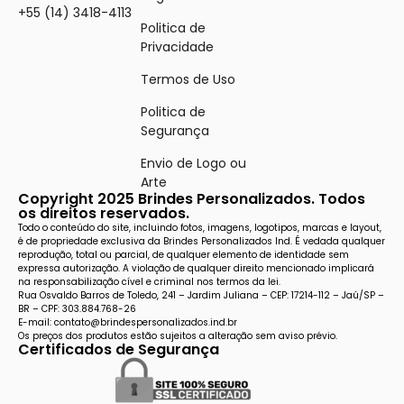
+55 (14) 3418-4113
Politica de
Privacidade
Termos de Uso
Politica de
Segurança
Envio de Logo ou
Arte
Copyright 2025 Brindes Personalizados. Todos
os direitos reservados.
Todo o conteúdo do site, incluindo fotos, imagens, logotipos, marcas e layout,
é de propriedade exclusiva da Brindes Personalizados Ind. É vedada qualquer
reprodução, total ou parcial, de qualquer elemento de identidade sem
expressa autorização. A violação de qualquer direito mencionado implicará
na responsabilização cível e criminal nos termos da lei.
Rua Osvaldo Barros de Toledo, 241 – Jardim Juliana – CEP: 17214-112 – Jaú/SP –
BR – CPF: 303.884.768-26
E-mail: contato@brindespersonalizados.ind.br
Os preços dos produtos estão sujeitos a alteração sem aviso prévio.
Certificados de Segurança