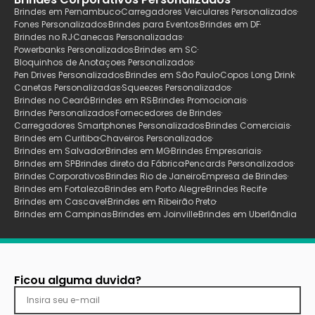
Brindes em Pernambuco
Carregadores Veiculares Personalizados
Fones Personalizados
Brindes para Eventos
Brindes em DF
Brindes no RJ
Canecas Personalizadas
Powerbanks Personalizados
Brindes em SC
Bloquinhos de Anotaçoes Personalizados
Pen Drives Personalizados
Brindes em São Paulo
Copos Long Drink
Canetas Personalizadas
Squeezes Personalizados
Brindes no Ceará
Brindes em RS
Brindes Promocionais
Brindes Personalizados
Fornecedores de Brindes
Carregadores Smartphones Personalizados
Brindes Comerciais
Brindes em Curitiba
Chaveiros Personalizados
Brindes em Salvador
Brindes em MG
Brindes Empresariais
Brindes em SP
Brindes direto da Fábrica
Pencards Personalizados
Brindes Corporativos
Brindes Rio de Janeiro
Empresa de Brindes
Brindes em Fortaleza
Brindes em Porto Alegre
Brindes Recife
Brindes em Cascavel
Brindes em Ribeirão Preto
Brindes em Campinas
Brindes em Joinville
Brindes em Uberlãndia
Ficou alguma duvida?