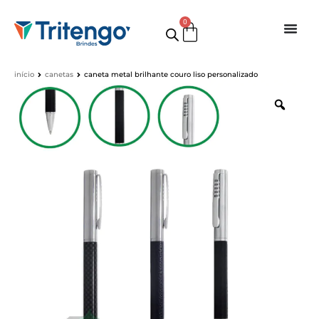
0
início
canetas
caneta metal brilhante couro liso personalizado