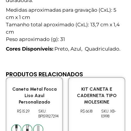
duradoura.
Medidas aproximadas para gravação (CxL): 5
cm x 1 cm
Tamanho total aproximado (CxL): 13,7 cm x 1,4
cm
Peso aproximado (g): 31
Cores Disponíveis:
Preto, Azul, Quadriculado.
PRODUTOS RELACIONADOS
Caneta Metal Fosca
KIT CANETA E
Liso Azul
CADERNETA TIPO
Personalizado
MOLESKINE
R$ 15.29
SKU:
R$ 66.18
SKU: XB-
BP1591127294
10998