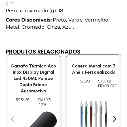
cm
Peso aproximado (g): 18
Cores Disponíveis:
Preto, Verde, Vermelho,
Metal, Cromado, Cinza, Azul.
PRODUTOS RELACIONADOS
Garrafa Térmica Aço
Caneta Metal com 7
Inox Display Digital
Anéis Personalizado
Led 450ML Parede
R$ 3.90
SKU: XB-
Dupla Brinde
ER169B-PRE
Automotivo
R$ 54.65
SKU: XB-
14703