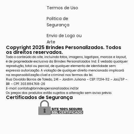
Termos de Uso
Politica de
Segurança
Envio de Logo ou
Arte
Copyright 2025 Brindes Personalizados. Todos
os direitos reservados.
Todo o conteúdo do site, incluindo fotos, imagens, logotipos, marcas e layout,
é de propriedade exclusiva da Brindes Personalizados Ind. É vedada qualquer
reprodução, total ou parcial, de qualquer elemento de identidade sem
expressa autorização. A violação de qualquer direito mencionado implicará
na responsabilização cível e criminal nos termos da lei.
Rua Osvaldo Barros de Toledo, 241 – Jardim Juliana – CEP: 17214-112 – Jaú/SP –
BR – CPF: 303.884.768-26
E-mail: contato@brindespersonalizados.ind.br
Os preços dos produtos estão sujeitos a alteração sem aviso prévio.
Certificados de Segurança