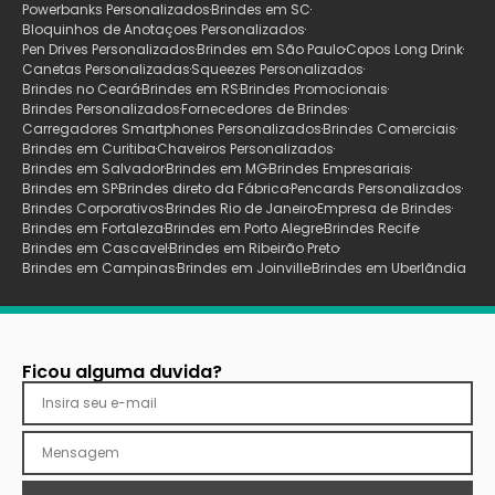
Powerbanks Personalizados
Brindes em SC
Bloquinhos de Anotaçoes Personalizados
Pen Drives Personalizados
Brindes em São Paulo
Copos Long Drink
Canetas Personalizadas
Squeezes Personalizados
Brindes no Ceará
Brindes em RS
Brindes Promocionais
Brindes Personalizados
Fornecedores de Brindes
Carregadores Smartphones Personalizados
Brindes Comerciais
Brindes em Curitiba
Chaveiros Personalizados
Brindes em Salvador
Brindes em MG
Brindes Empresariais
Brindes em SP
Brindes direto da Fábrica
Pencards Personalizados
Brindes Corporativos
Brindes Rio de Janeiro
Empresa de Brindes
Brindes em Fortaleza
Brindes em Porto Alegre
Brindes Recife
Brindes em Cascavel
Brindes em Ribeirão Preto
Brindes em Campinas
Brindes em Joinville
Brindes em Uberlãndia
Ficou alguma duvida?