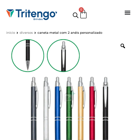
0
início
diversos
caneta metal com 2 anéis personalizado