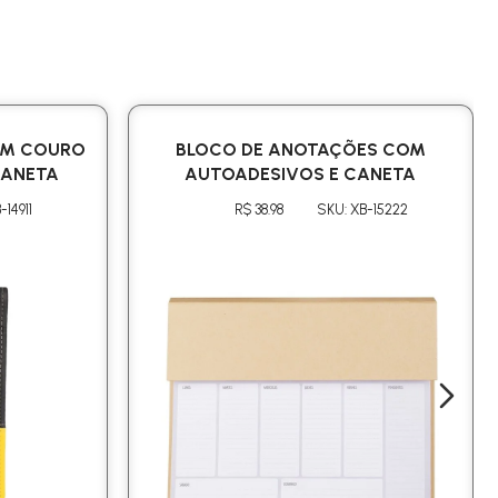
EM COURO
BLOCO DE ANOTAÇÕES COM
CANETA
AUTOADESIVOS E CANETA
-14911
R$ 38.98
SKU: XB-15222