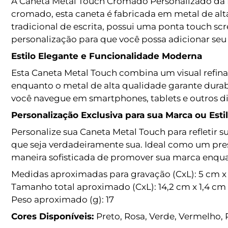
A Caneta Metal Touch Cromado Personalizado da Br
cromado, esta caneta é fabricada em metal de a
tradicional de escrita, possui uma ponta touch sc
personalização para que você possa adicionar seu t
Estilo Elegante e Funcionalidade Moderna
Esta Caneta Metal Touch combina um visual refi
enquanto o metal de alta qualidade garante durab
você navegue em smartphones, tablets e outros dis
Personalização Exclusiva para sua Marca ou Esti
Personalize sua Caneta Metal Touch para refletir 
que seja verdadeiramente sua. Ideal como um pre
maneira sofisticada de promover sua marca enquan
Medidas aproximadas para gravação (CxL): 5 cm x
Tamanho total aproximado (CxL): 14,2 cm x 1,4 cm
Peso aproximado (g): 17
Cores Disponíveis:
Preto, Rosa, Verde, Vermelho, 