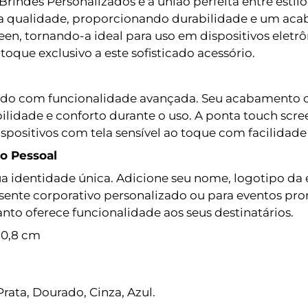
indes Personalizados é a união perfeita entre estil
lta qualidade, proporcionando durabilidade e um a
reen, tornando-a ideal para uso em dispositivos elet
oque exclusivo a este sofisticado acessório.
nado com funcionalidade avançada. Seu acabamento c
ilidade e conforto durante o uso. A ponta touch scre
positivos com tela sensível ao toque com facilidade 
lo Pessoal
sua identidade única. Adicione seu nome, logotipo da
sente corporativo personalizado ou para eventos pro
to oferece funcionalidade aos seus destinatários.
 0,8 cm
Prata, Dourado, Cinza, Azul.