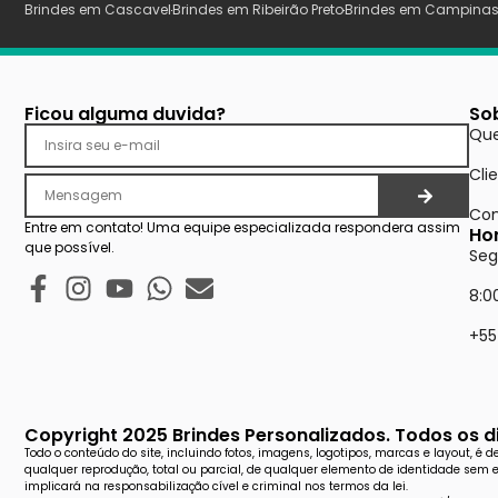
Brindes em Cascavel
Brindes em Ribeirão Preto
Brindes em Campina
Ficou alguma duvida?
So
Qu
Cli
Con
Entre em contato! Uma equipe especializada respondera assim
Ho
que possível.
Seg
8:0
+55
Copyright 2025 Brindes Personalizados. Todos os di
Todo o conteúdo do site, incluindo fotos, imagens, logotipos, marcas e layout, é 
qualquer reprodução, total ou parcial, de qualquer elemento de identidade sem 
implicará na responsabilização cível e criminal nos termos da lei.