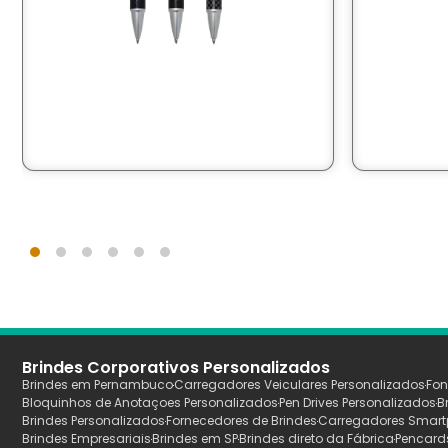
Brindes Corporativos Personalizados
Brindes em Pernambuco
Carregadores Veiculares Personalizados
Fon
Bloquinhos de Anotaçoes Personalizados
Pen Drives Personalizados
B
Brindes Personalizados
Fornecedores de Brindes
Carregadores Smart
Brindes Empresariais
Brindes em SP
Brindes direto da Fábrica
Pencard