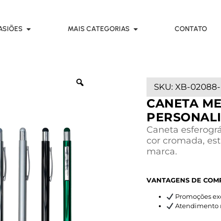
ASIÕES
MAIS CATEGORIAS
CONTATO
SKU:
XB-02088
CANETA M
PERSONAL
Caneta esferográ
cor cromada, est
marca.
VANTAGENS DE COM
Promoções exc
Atendimento rá