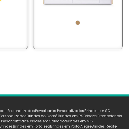
cas Personalizadas
Powerbanks Personalizados
Brindes em SC
Personalizados
Brindes no Ceará
Brindes em RS
Brindes Promocionais
 Personalizados
Brindes em Salvador
Brindes em MG
Brindes
Brindes em Fortaleza
Brindes em Porto Alegre
Brindes Recife