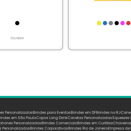
Escritório
es Personalizados
Brindes para Eventos
Brindes em DF
Brindes no RJ
Cane
rindes em São Paulo
Copos Long Drink
Canetas Personalizadas
Squeezes 
phones Personalizados
Brindes Comerciais
Brindes em Curitiba
Chaveiros
s Personalizados
Brindes Corporativos
Brindes Rio de Janeiro
Empresa de 