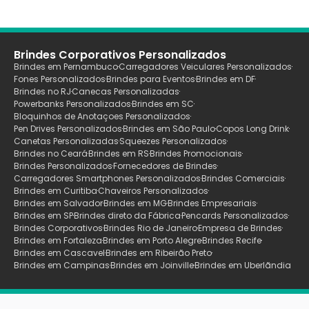
Brindes Corporativos Personalizados
Brindes em Pernambuco
Carregadores Veiculares Personalizados
Fones Personalizados
Brindes para Eventos
Brindes em DF
Brindes no RJ
Canecas Personalizadas
Powerbanks Personalizados
Brindes em SC
Bloquinhos de Anotaçoes Personalizados
Pen Drives Personalizados
Brindes em São Paulo
Copos Long Drink
Canetas Personalizadas
Squeezes Personalizados
Brindes no Ceará
Brindes em RS
Brindes Promocionais
Brindes Personalizados
Fornecedores de Brindes
Carregadores Smartphones Personalizados
Brindes Comerciais
Brindes em Curitiba
Chaveiros Personalizados
Brindes em Salvador
Brindes em MG
Brindes Empresariais
Brindes em SP
Brindes direto da Fábrica
Pencards Personalizados
Brindes Corporativos
Brindes Rio de Janeiro
Empresa de Brindes
Brindes em Fortaleza
Brindes em Porto Alegre
Brindes Recife
Brindes em Cascavel
Brindes em Ribeirão Preto
Brindes em Campinas
Brindes em Joinville
Brindes em Uberlãndia