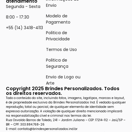
atendimento
Envio
Segunda - Sexta
Modelo de
8:00 - 17:30
Pagamento
+55 (14) 3418-4113
Politica de
Privacidade
Termos de Uso
Politica de
Segurança
Envio de Logo ou
Arte
Copyright 2025 Brindes Personalizados. Todos
os direitos reservados.
Todo o conteúdo do site, incluindo fotos, imagens, logotipos, marcas e layout,
é de propriedade exclusiva da Brindes Personalizados Ind. É vedada qualquer
reprodução, total ou parcial, de qualquer elemento de identidade sem
expressa autorização. A violação de qualquer direito mencionado implicará
na responsabilização cível e criminal nos termos da lei.
Rua Osvaldo Barros de Toledo, 241 – Jardim Juliana – CEP: 17214-112 – Jaú/SP –
BR – CPF: 303.884.768-26
E-mail: contato@brindespersonalizados.ind.br