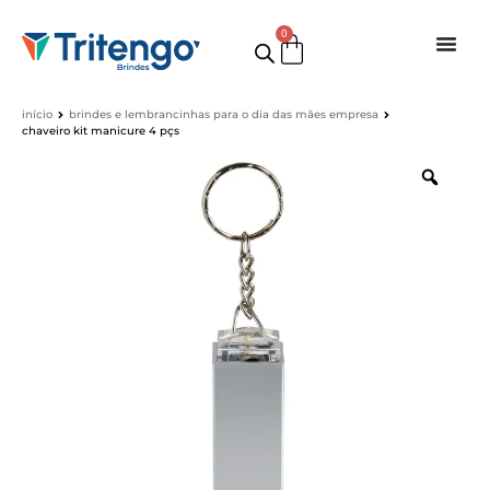
0
início
brindes e lembrancinhas para o dia das mães empresa
chaveiro kit manicure 4 pçs