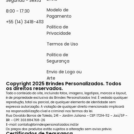
Segunda - Sexta
Modelo de
8:00 - 17:30
Pagamento
+55 (14) 3418-4113
Politica de
Privacidade
Termos de Uso
Politica de
Segurança
Envio de Logo ou
Arte
Copyright 2025 Brindes Personalizados. Todos
os direitos reservados.
Todo o conteúdo do site, incluindo fotos, imagens, logotipos, marcas e layout,
é de propriedade exclusiva da Brindes Personalizados Ind. É vedada qualquer
reprodução, total ou parcial, de qualquer elemento de identidade sem
expressa autorização. A violação de qualquer direito mencionado implicará
na responsabilização cível e criminal nos termos da lei.
Rua Osvaldo Barros de Toledo, 241 – Jardim Juliana – CEP: 17214-112 – Jaú/SP –
BR – CPF: 303.884.768-26
E-mail: contato@brindespersonalizados.ind.br
Os preços dos produtos estão sujeitos a alteração sem aviso prévio.
Certificados de Segurança