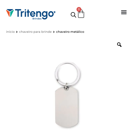
0
início
chaveiro para brinde
chaveiro metálico