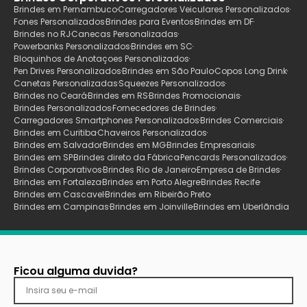
Brindes em Pernambuco
Carregadores Veiculares Personalizados
Fones Personalizados
Brindes para Eventos
Brindes em DF
Brindes no RJ
Canecas Personalizadas
Powerbanks Personalizados
Brindes em SC
Bloquinhos de Anotaçoes Personalizados
Pen Drives Personalizados
Brindes em São Paulo
Copos Long Drink
Canetas Personalizadas
Squeezes Personalizados
Brindes no Ceará
Brindes em RS
Brindes Promocionais
Brindes Personalizados
Fornecedores de Brindes
Carregadores Smartphones Personalizados
Brindes Comerciais
Brindes em Curitiba
Chaveiros Personalizados
Brindes em Salvador
Brindes em MG
Brindes Empresariais
Brindes em SP
Brindes direto da Fábrica
Pencards Personalizados
Brindes Corporativos
Brindes Rio de Janeiro
Empresa de Brindes
Brindes em Fortaleza
Brindes em Porto Alegre
Brindes Recife
Brindes em Cascavel
Brindes em Ribeirão Preto
Brindes em Campinas
Brindes em Joinville
Brindes em Uberlãndia
Ficou alguma duvida?