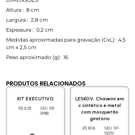
Altura
: 8 cm
Largura
: 2,8 cm
Espessura
: 0,2 cm
Medidas aproximadas para gravação
(CxL): 4,5
cm x 2,5 cm
Peso aproximado
(g): 16
PRODUTOS RELACIONADOS
KIT EXECUTIVO
LESKOV. Chaveiro em
c.sintético e metal
R$ 61.28
SKU: XB-
com mosquetão
01988
giratório
R$ 18.06
SKU: SP-
93370