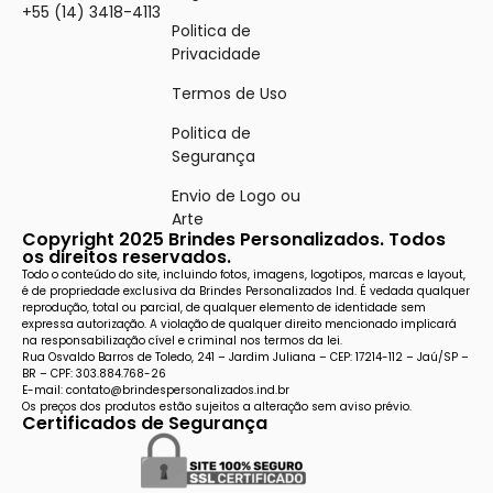
+55 (14) 3418-4113
Politica de
Privacidade
Termos de Uso
Politica de
Segurança
Envio de Logo ou
Arte
Copyright 2025 Brindes Personalizados. Todos
os direitos reservados.
Todo o conteúdo do site, incluindo fotos, imagens, logotipos, marcas e layout,
é de propriedade exclusiva da Brindes Personalizados Ind. É vedada qualquer
reprodução, total ou parcial, de qualquer elemento de identidade sem
expressa autorização. A violação de qualquer direito mencionado implicará
na responsabilização cível e criminal nos termos da lei.
Rua Osvaldo Barros de Toledo, 241 – Jardim Juliana – CEP: 17214-112 – Jaú/SP –
BR – CPF: 303.884.768-26
E-mail: contato@brindespersonalizados.ind.br
Os preços dos produtos estão sujeitos a alteração sem aviso prévio.
Certificados de Segurança