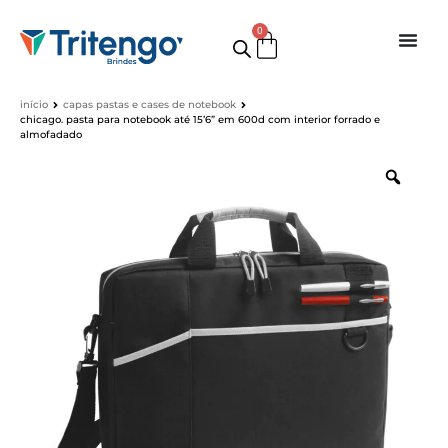
0
início
capas pastas e cases de notebook
chicago. pasta para notebook até 15’6” em 600d com interior forrado e
almofadado