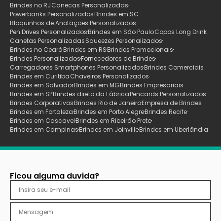
Brindes no RJ
Canecas Personalizadas
Powerbanks Personalizados
Brindes em SC
Bloquinhos de Anotaçoes Personalizados
Pen Drives Personalizados
Brindes em São Paulo
Copos Long Drink
Canetas Personalizadas
Squeezes Personalizados
Brindes no Ceará
Brindes em RS
Brindes Promocionais
Brindes Personalizados
Fornecedores de Brindes
Carregadores Smartphones Personalizados
Brindes Comerciais
Brindes em Curitiba
Chaveiros Personalizados
Brindes em Salvador
Brindes em MG
Brindes Empresariais
Brindes em SP
Brindes direto da Fábrica
Pencards Personalizados
Brindes Corporativos
Brindes Rio de Janeiro
Empresa de Brindes
Brindes em Fortaleza
Brindes em Porto Alegre
Brindes Recife
Brindes em Cascavel
Brindes em Ribeirão Preto
Brindes em Campinas
Brindes em Joinville
Brindes em Uberlãndia
Ficou alguma duvida?