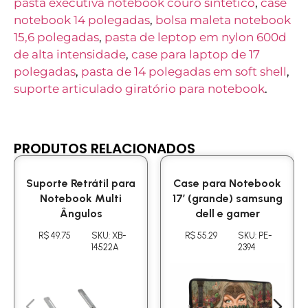
pasta executiva notebook couro sintético
,
case
notebook 14 polegadas
,
bolsa maleta notebook
15,6 polegadas
,
pasta de leptop em nylon 600d
de alta intensidade
,
case para laptop de 17
polegadas
,
pasta de 14 polegadas em soft shell
,
suporte articulado giratório para notebook
.
PRODUTOS RELACIONADOS
Suporte Retrátil para
Case para Notebook
Notebook Multi
17′ (grande) samsung
Ângulos
dell e gamer
R$ 49.75
SKU: XB-
R$ 55.29
SKU: PE-
14522A
2394