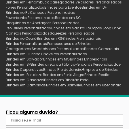
Brindes em Pernambuco
Carregadores Veiculares Personalizados
Fones Personalizados
Brindes para Eventos
Brindes em DF
Brindes no RJ
Canecas Personalizadas
Powerbanks Personalizados
Brindes em SC
Bloquinhos de Anotaçoes Personalizados
Pen Drives Personalizados
Brindes em São Paulo
Copos Long Drink
Canetas Personalizadas
Squeezes Personalizados
Brindes no Ceará
Brindes em RS
Brindes Promocionais
Brindes Personalizados
Fornecedores de Brindes
Carregadores Smartphones Personalizados
Brindes Comerciais
Brindes em Curitiba
Chaveiros Personalizados
Brindes em Salvador
Brindes em MG
Brindes Empresariais
Brindes em SP
Brindes direto da Fábrica
Pencards Personalizados
Brindes Corporativos
Brindes Rio de Janeiro
Empresa de Brindes
Brindes em Fortaleza
Brindes em Porto Alegre
Brindes Recife
Brindes em Cascavel
Brindes em Ribeirão Preto
Brindes em Campinas
Brindes em Joinville
Brindes em Uberlãndia
Ficou alguma duvida?