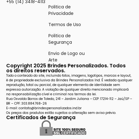
+55 (14) 3418-4113
Politica de
Privacidade
Termos de Uso
Politica de
Segurança
Envio de Logo ou
Arte
Copyright 2025 Brindes Personalizados. Todos
os direitos reservados.
Todo o conteúdo do site, incluindo fotos, imagens, logotipos, marcas e layout,
é de propriedade exclusiva da Brindes Personalizados Ind. É vedada qualquer
reprodução, total ou parcial, de qualquer elemento de identidade sem
expressa autorização. A violação de qualquer direito mencionado implicará
na responsabilização cível e criminal nos termos da lei.
Rua Osvaldo Barros de Toledo, 241 – Jardim Juliana – CEP: 17214-112 – Jaú/SP –
BR – CPF: 303.884.768-26
E-mail: contato@brindespersonalizados.ind.br
Os preços dos produtos estão sujeitos a alteração sem aviso prévio.
Certificados de Segurança