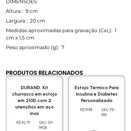
DIMENSÕES:
Altura
: 9 cm
Largura
: 20 cm
Medidas aproximadas para gravação
(CxL): 1
cm x 1,5 cm
Peso aproximado
(g): 7
PRODUTOS RELACIONADOS
DURAND. Kit
Estojo Térmico Para
churrasco em estojo
Insulina e Diabetes
em 210D com 2
Personalizado
utensílios em aço
R$ 19.94
SKU: PE-
inox
1416
R$ 42.79
SKU: SP-
94136