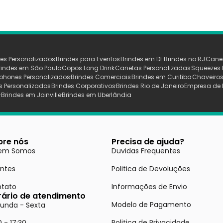
es Personalizados
Brindes para Eventos
Brindes em DF
Brindes no RJ
Cane
rindes em São Paulo
Copos Long Drink
Canetas Personalizadas
Squeezes 
phones Personalizados
Brindes Comerciais
Brindes em Curitiba
Chaveiros
s Personalizados
Brindes Corporativos
Brindes Rio de Janeiro
Empresa de 
s
Brindes em Joinville
Brindes em Uberlãndia
bre nós
Precisa de ajuda?
em Somos
Duvidas Frequentes
entes
Politica de Devoluções
tato
Informações de Envio
rário de atendimento
Modelo de Pagamento
unda - Sexta
Politica de Privacidade
0 - 17:30