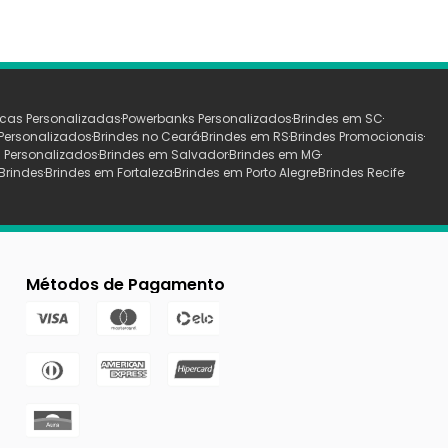
cas Personalizadas
Powerbanks Personalizados
Brindes em SC
Personalizados
Brindes no Ceará
Brindes em RS
Brindes Promocionais
 Personalizados
Brindes em Salvador
Brindes em MG
Brindes
Brindes em Fortaleza
Brindes em Porto Alegre
Brindes Recife
Métodos de Pagamento