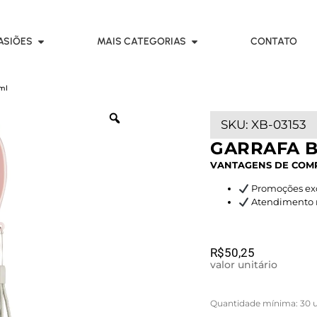
ASIÕES
MAIS CATEGORIAS
CONTATO
ml
SKU:
XB-03153
GARRAFA 
VANTAGENS DE COM
Promoções exc
Atendimento rá
R$
50,25
valor unitário
Quantidade mínima: 30 u