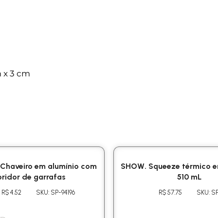
m x 3 cm
Chaveiro em alumínio com
SHOW. Squeeze térmico e
ridor de garrafas
510 mL
R$ 4.52
SKU: SP-94196
R$ 57.75
SKU: S