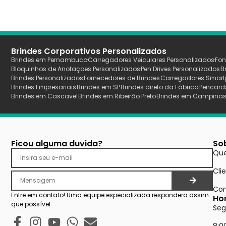
Brindes Corporativos Personalizados
Brindes em Pernambuco
Carregadores Veiculares Personalizados
Fon
Bloquinhos de Anotaçoes Personalizados
Pen Drives Personalizados
B
Brindes Personalizados
Fornecedores de Brindes
Carregadores Smart
Brindes Empresariais
Brindes em SP
Brindes direto da Fábrica
Pencard
Brindes em Cascavel
Brindes em Ribeirão Preto
Brindes em Campina
Ficou alguma duvida?
So
Qu
Cli
Con
Entre em contato! Uma equipe especializada respondera assim
Ho
que possível.
Seg
8:0