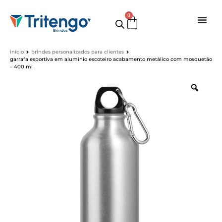
0
início
brindes personalizados para clientes
garrafa esportiva em alumínio escoteiro acabamento metálico com mosquetão
– 400 ml