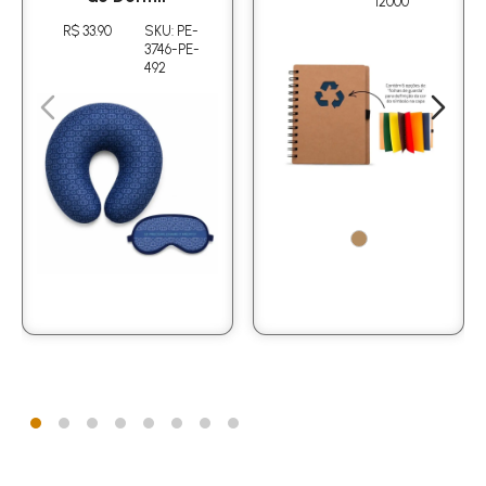
12000
R$ 33.90
SKU: PE-
3746-PE-
492