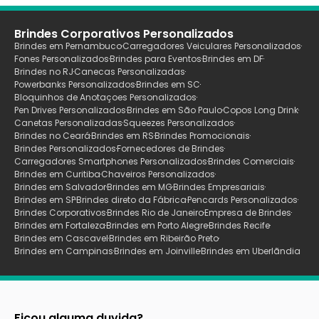
Brindes Corporativos Personalizados
Brindes em Pernambuco
Carregadores Veiculares Personalizados
Fones Personalizados
Brindes para Eventos
Brindes em DF
Brindes no RJ
Canecas Personalizadas
Powerbanks Personalizados
Brindes em SC
Bloquinhos de Anotaçoes Personalizados
Pen Drives Personalizados
Brindes em São Paulo
Copos Long Drink
Canetas Personalizadas
Squeezes Personalizados
Brindes no Ceará
Brindes em RS
Brindes Promocionais
Brindes Personalizados
Fornecedores de Brindes
Carregadores Smartphones Personalizados
Brindes Comerciais
Brindes em Curitiba
Chaveiros Personalizados
Brindes em Salvador
Brindes em MG
Brindes Empresariais
Brindes em SP
Brindes direto da Fábrica
Pencards Personalizados
Brindes Corporativos
Brindes Rio de Janeiro
Empresa de Brindes
Brindes em Fortaleza
Brindes em Porto Alegre
Brindes Recife
Brindes em Cascavel
Brindes em Ribeirão Preto
Brindes em Campinas
Brindes em Joinville
Brindes em Uberlãndia
Ficou alguma duvida?