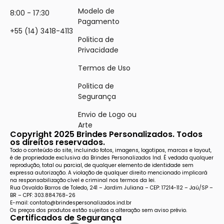
Modelo de
8:00 - 17:30
Pagamento
+55 (14) 3418-4113
Politica de
Privacidade
Termos de Uso
Politica de
Segurança
Envio de Logo ou
Arte
Copyright 2025 Brindes Personalizados. Todos
os direitos reservados.
Todo o conteúdo do site, incluindo fotos, imagens, logotipos, marcas e layout,
é de propriedade exclusiva da Brindes Personalizados Ind. É vedada qualquer
reprodução, total ou parcial, de qualquer elemento de identidade sem
expressa autorização. A violação de qualquer direito mencionado implicará
na responsabilização cível e criminal nos termos da lei.
Rua Osvaldo Barros de Toledo, 241 – Jardim Juliana – CEP: 17214-112 – Jaú/SP –
BR – CPF: 303.884.768-26
E-mail: contato@brindespersonalizados.ind.br
Os preços dos produtos estão sujeitos a alteração sem aviso prévio.
Certificados de Segurança