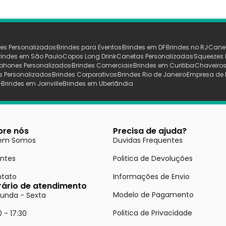
es Personalizados
Brindes para Eventos
Brindes em DF
Brindes no RJ
Cane
rindes em São Paulo
Copos Long Drink
Canetas Personalizadas
Squeezes 
phones Personalizados
Brindes Comerciais
Brindes em Curitiba
Chaveiros
s Personalizados
Brindes Corporativos
Brindes Rio de Janeiro
Empresa de 
s
Brindes em Joinville
Brindes em Uberlãndia
bre nós
Precisa de ajuda?
em Somos
Duvidas Frequentes
entes
Politica de Devoluções
tato
Informações de Envio
rário de atendimento
Modelo de Pagamento
unda - Sexta
Politica de Privacidade
0 - 17:30