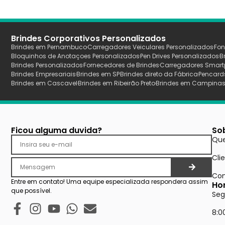
Brindes Corporativos Personalizados
Brindes em Pernambuco
Carregadores Veiculares Personalizados
Fon
Bloquinhos de Anotaçoes Personalizados
Pen Drives Personalizados
B
Brindes Personalizados
Fornecedores de Brindes
Carregadores Smart
Brindes Empresariais
Brindes em SP
Brindes direto da Fábrica
Pencard
Brindes em Cascavel
Brindes em Ribeirão Preto
Brindes em Campina
Ficou alguma duvida?
So
Qu
Cli
Con
Entre em contato! Uma equipe especializada respondera assim
Ho
que possível.
Seg
8:0