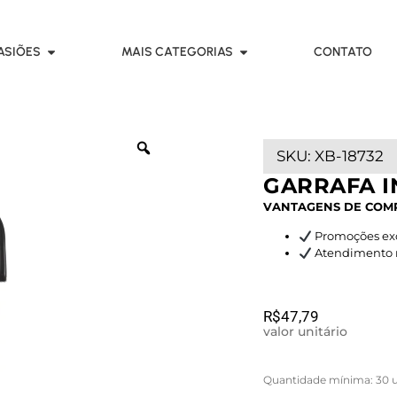
ASIÕES
MAIS CATEGORIAS
CONTATO
SKU:
XB-18732
GARRAFA IN
VANTAGENS DE COM
Promoções exc
Atendimento rá
R$
47,79
valor unitário
Quantidade mínima: 30 u