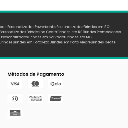
cas Personalizadas
Powerbanks Personalizados
Brindes em SC
Personalizados
Brindes no Ceará
Brindes em RS
Brindes Promocionais
 Personalizados
Brindes em Salvador
Brindes em MG
Brindes
Brindes em Fortaleza
Brindes em Porto Alegre
Brindes Recife
Métodos de Pagamento