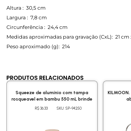
Altura
: 30,5 cm
Largura
: 7,8 cm
Circunferência
: 24,4 cm
Medidas aproximadas para gravação
(CxL): 21 cm 
Peso aproximado
(g): 214
PRODUTOS RELACIONADOS
Squeeze de alumínio com tampa
KILMOON. 
rosqueavel em bambu 550 mL brinde
ab
R$ 36.33
SKU: SP-94250