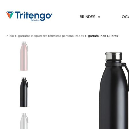
BRINDES
OC
início
garrafas e squeezes térmicos personalizados
garrafa inox 1,1 litros