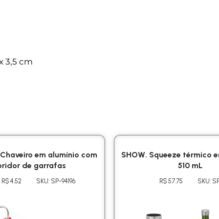
x 3,5 cm
Chaveiro em alumínio com
SHOW. Squeeze térmico e
ridor de garrafas
510 mL
R$ 4.52
SKU: SP-94196
R$ 57.75
SKU: S