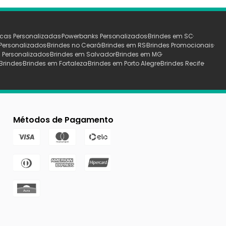
cas Personalizadas
Powerbanks Personalizados
Brindes em SC
Personalizados
Brindes no Ceará
Brindes em RS
Brindes Promocionais
 Personalizados
Brindes em Salvador
Brindes em MG
Brindes
Brindes em Fortaleza
Brindes em Porto Alegre
Brindes Recife
Métodos de Pagamento