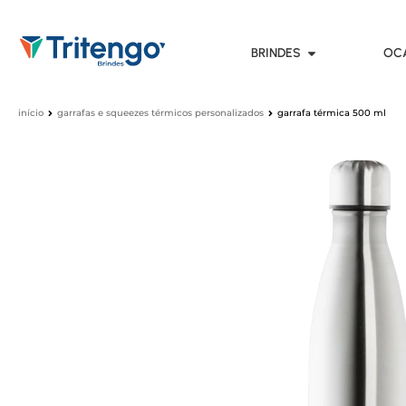
BRINDES
OC
início
garrafas e squeezes térmicos personalizados
garrafa térmica 500 ml