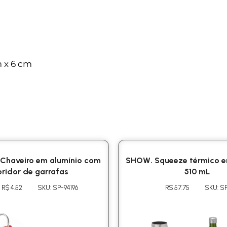
m x 6 cm
Chaveiro em alumínio com
SHOW. Squeeze térmico e
ridor de garrafas
510 mL
R$ 4.52
SKU: SP-94196
R$ 57.75
SKU: S