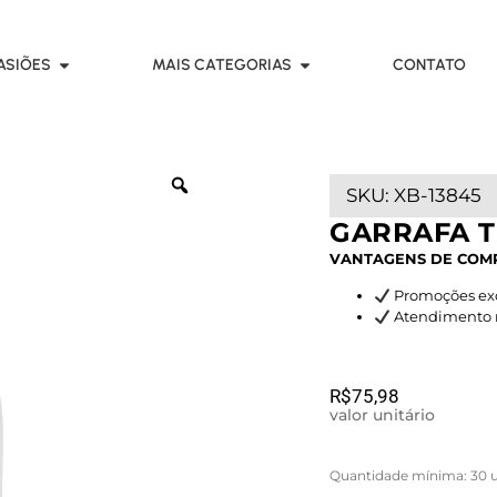
ASIÕES
MAIS CATEGORIAS
CONTATO
SKU:
XB-13845
GARRAFA T
VANTAGENS DE COM
Promoções exc
Atendimento rá
R$
75,98
valor unitário
Quantidade mínima: 30 u