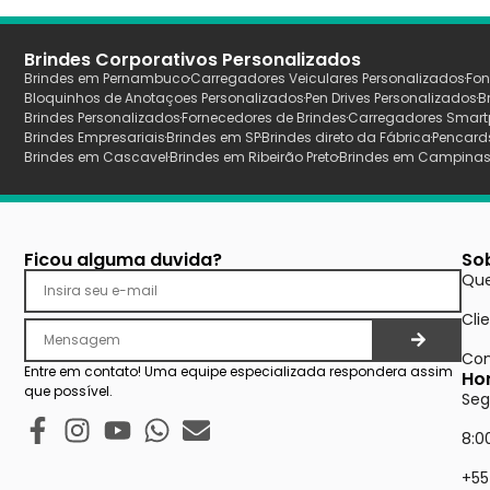
Brindes Corporativos Personalizados
Brindes em Pernambuco
Carregadores Veiculares Personalizados
Fon
Bloquinhos de Anotaçoes Personalizados
Pen Drives Personalizados
B
Brindes Personalizados
Fornecedores de Brindes
Carregadores Smart
Brindes Empresariais
Brindes em SP
Brindes direto da Fábrica
Pencard
Brindes em Cascavel
Brindes em Ribeirão Preto
Brindes em Campina
Ficou alguma duvida?
So
Qu
Cli
Con
Entre em contato! Uma equipe especializada respondera assim
Ho
que possível.
Seg
8:0
+55