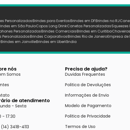
es Personalizados
Brindes para Eventos
Brindes em DF
Brindes no RJ
Cane
rindes em São Paulo
Copos Long Drink
Canetas Personalizadas
Squeezes 
phones Personalizados
Brindes Comerciais
Brindes em Curitiba
Chaveiros
s Personalizados
Brindes Corporativos
Brindes Rio de Janeiro
Empresa de 
s
Brindes em Joinville
Brindes em Uberlãndia
bre nós
Precisa de ajuda?
em Somos
Duvidas Frequentes
entes
Politica de Devoluções
tato
Informações de Envio
rário de atendimento
Modelo de Pagamento
unda - Sexta
Politica de Privacidade
0 - 17:30
Termos de Uso
 (14) 3418-4113