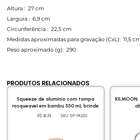
Altura
: 27 cm
Largura
: 6,9 cm
Circunferência
: 22,5 cm
Medidas aproximadas para gravação
(CxL): 11,5 c
Peso aproximado
(g): 290
PRODUTOS RELACIONADOS
Squeeze de alumínio com tampa
KILMOON. 
rosqueavel em bambu 550 mL brinde
ab
R$ 36.33
SKU: SP-94250