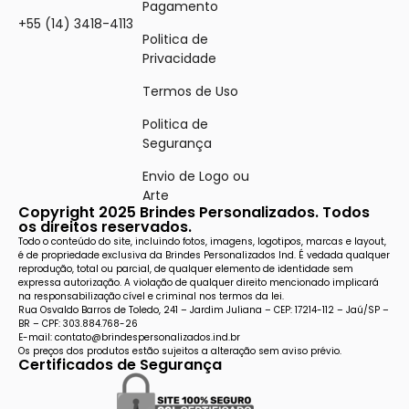
Pagamento
+55 (14) 3418-4113
Politica de
Privacidade
Termos de Uso
Politica de
Segurança
Envio de Logo ou
Arte
Copyright 2025 Brindes Personalizados. Todos
os direitos reservados.
Todo o conteúdo do site, incluindo fotos, imagens, logotipos, marcas e layout,
é de propriedade exclusiva da Brindes Personalizados Ind. É vedada qualquer
reprodução, total ou parcial, de qualquer elemento de identidade sem
expressa autorização. A violação de qualquer direito mencionado implicará
na responsabilização cível e criminal nos termos da lei.
Rua Osvaldo Barros de Toledo, 241 – Jardim Juliana – CEP: 17214-112 – Jaú/SP –
BR – CPF: 303.884.768-26
E-mail: contato@brindespersonalizados.ind.br
Os preços dos produtos estão sujeitos a alteração sem aviso prévio.
Certificados de Segurança