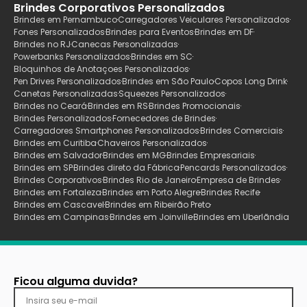
Brindes Corporativos Personalizados
Brindes em Pernambuco
Carregadores Veiculares Personalizados
Fones Personalizados
Brindes para Eventos
Brindes em DF
Brindes no RJ
Canecas Personalizadas
Powerbanks Personalizados
Brindes em SC
Bloquinhos de Anotaçoes Personalizados
Pen Drives Personalizados
Brindes em São Paulo
Copos Long Drink
Canetas Personalizadas
Squeezes Personalizados
Brindes no Ceará
Brindes em RS
Brindes Promocionais
Brindes Personalizados
Fornecedores de Brindes
Carregadores Smartphones Personalizados
Brindes Comerciais
Brindes em Curitiba
Chaveiros Personalizados
Brindes em Salvador
Brindes em MG
Brindes Empresariais
Brindes em SP
Brindes direto da Fábrica
Pencards Personalizados
Brindes Corporativos
Brindes Rio de Janeiro
Empresa de Brindes
Brindes em Fortaleza
Brindes em Porto Alegre
Brindes Recife
Brindes em Cascavel
Brindes em Ribeirão Preto
Brindes em Campinas
Brindes em Joinville
Brindes em Uberlãndia
Ficou alguma duvida?