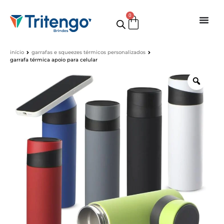
0
início
garrafas e squeezes térmicos personalizados
garrafa térmica apoio para celular