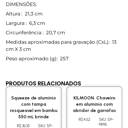
DIMENSÕES:
Altura
: 21,3 cm
Largura
: 6,3 cm
Circunferência
: 20,7 cm
Medidas aproximadas para gravação
(CxL): 13
cm X 3 cm
Peso aproximado
(g): 257
PRODUTOS RELACIONADOS
Squeeze de alumínio
KILMOON. Chaveiro
com tampa
em alumínio com
rosqueavel em bambu
abridor de garrafas
550 mL brinde
R$ 4.52
SKU: SP-
94196
R$ 36.33
SKU: SP-