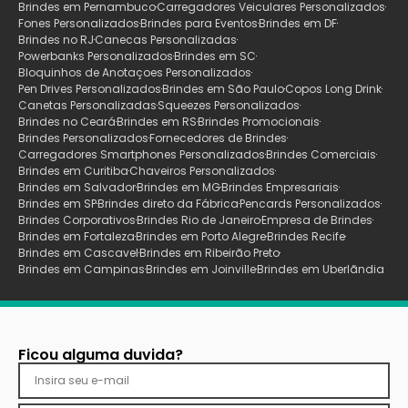
Brindes em Pernambuco
Carregadores Veiculares Personalizados
Fones Personalizados
Brindes para Eventos
Brindes em DF
Brindes no RJ
Canecas Personalizadas
Powerbanks Personalizados
Brindes em SC
Bloquinhos de Anotaçoes Personalizados
Pen Drives Personalizados
Brindes em São Paulo
Copos Long Drink
Canetas Personalizadas
Squeezes Personalizados
Brindes no Ceará
Brindes em RS
Brindes Promocionais
Brindes Personalizados
Fornecedores de Brindes
Carregadores Smartphones Personalizados
Brindes Comerciais
Brindes em Curitiba
Chaveiros Personalizados
Brindes em Salvador
Brindes em MG
Brindes Empresariais
Brindes em SP
Brindes direto da Fábrica
Pencards Personalizados
Brindes Corporativos
Brindes Rio de Janeiro
Empresa de Brindes
Brindes em Fortaleza
Brindes em Porto Alegre
Brindes Recife
Brindes em Cascavel
Brindes em Ribeirão Preto
Brindes em Campinas
Brindes em Joinville
Brindes em Uberlãndia
Ficou alguma duvida?