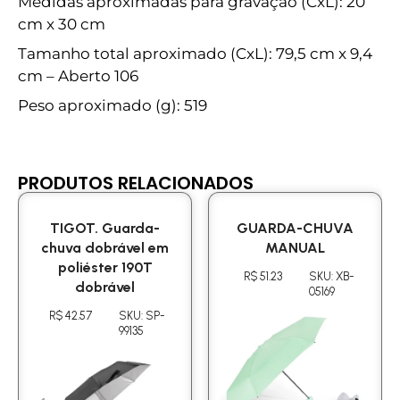
Medidas aproximadas para gravação (CxL): 20
cm x 30 cm
Tamanho total aproximado (CxL): 79,5 cm x 9,4
cm – Aberto 106
Peso aproximado (g): 519
PRODUTOS RELACIONADOS
TIGOT. Guarda-
GUARDA-CHUVA
chuva dobrável em
MANUAL
poliéster 190T
R$ 51.23
SKU: XB-
dobrável
05169
R$ 42.57
SKU: SP-
99135