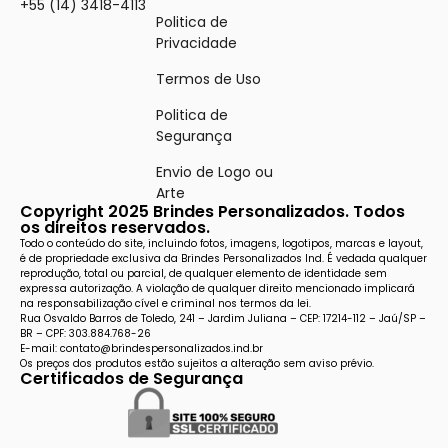
+55 (14) 3418-4113
Politica de
Privacidade
Termos de Uso
Politica de
Segurança
Envio de Logo ou
Arte
Copyright 2025 Brindes Personalizados. Todos
os direitos reservados.
Todo o conteúdo do site, incluindo fotos, imagens, logotipos, marcas e layout,
é de propriedade exclusiva da Brindes Personalizados Ind. É vedada qualquer
reprodução, total ou parcial, de qualquer elemento de identidade sem
expressa autorização. A violação de qualquer direito mencionado implicará
na responsabilização cível e criminal nos termos da lei.
Rua Osvaldo Barros de Toledo, 241 – Jardim Juliana – CEP: 17214-112 – Jaú/SP –
BR – CPF: 303.884.768-26
E-mail: contato@brindespersonalizados.ind.br
Os preços dos produtos estão sujeitos a alteração sem aviso prévio.
Certificados de Segurança