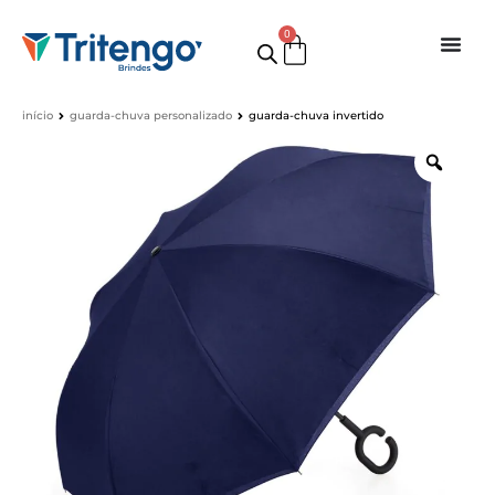
0
início
guarda-chuva personalizado
guarda-chuva invertido