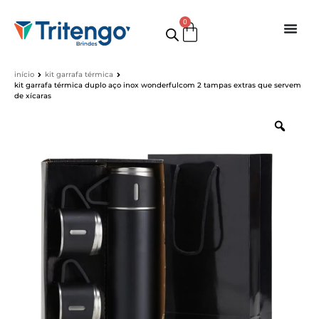
0
início
kit garrafa térmica
kit garrafa térmica duplo aço inox wonderfulcom 2 tampas extras que servem
de xícaras