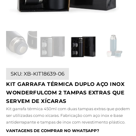
SKU:
XB-KIT18639-06
KIT GARRAFA TÉRMICA DUPLO AÇO INOX
WONDERFULCOM 2 TAMPAS EXTRAS QUE
SERVEM DE XÍCARAS
Kit garrafa térmica 450ml com duas tampas extras que podem
ser utilizadas como xícaras. Fabricação com aço inox e base
antiderrapante e tampas de inox com revestimento plástico.
VANTAGENS DE COMPRAR NO WHATSAPP?