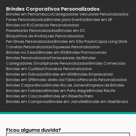
Brindes Corporativos Personalizados
Brindes em Pernambuco
Carregadores Veiculares Personalizados
Fones Personalizados
Brindes para Eventos
Brindes em DF
Brindes no RJ
Canecas Personalizadas
Powerbanks Personalizados
Brindes em SC
Bloquinhos de Anotaçoes Personalizados
Pen Drives Personalizados
Brindes em São Paulo
Copos Long Drink
Canetas Personalizadas
Squeezes Personalizados
Brindes no Ceará
Brindes em RS
Brindes Promocionais
Brindes Personalizados
Fornecedores de Brindes
Carregadores Smartphones Personalizados
Brindes Comerciais
Brindes em Curitiba
Chaveiros Personalizados
Brindes em Salvador
Brindes em MG
Brindes Empresariais
Brindes em SP
Brindes direto da Fábrica
Pencards Personalizados
Brindes Corporativos
Brindes Rio de Janeiro
Empresa de Brindes
Brindes em Fortaleza
Brindes em Porto Alegre
Brindes Recife
Brindes em Cascavel
Brindes em Ribeirão Preto
Brindes em Campinas
Brindes em Joinville
Brindes em Uberlãndia
Ficou alguma duvida?