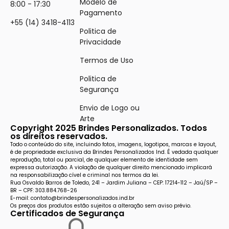
Modelo de
8:00 - 17:30
Pagamento
+55 (14) 3418-4113
Politica de
Privacidade
Termos de Uso
Politica de
Segurança
Envio de Logo ou
Arte
Copyright 2025 Brindes Personalizados. Todos
os direitos reservados.
Todo o conteúdo do site, incluindo fotos, imagens, logotipos, marcas e layout,
é de propriedade exclusiva da Brindes Personalizados Ind. É vedada qualquer
reprodução, total ou parcial, de qualquer elemento de identidade sem
expressa autorização. A violação de qualquer direito mencionado implicará
na responsabilização cível e criminal nos termos da lei.
Rua Osvaldo Barros de Toledo, 241 – Jardim Juliana – CEP: 17214-112 – Jaú/SP –
BR – CPF: 303.884.768-26
E-mail: contato@brindespersonalizados.ind.br
Os preços dos produtos estão sujeitos a alteração sem aviso prévio.
Certificados de Segurança