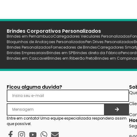
Brindes Corporativos Personalizados
Brindes em Pernambuco
Carregadores Veiculares Personalizados
Fon
Bloquinhos de Anotaçoes Personalizados
Pen Drives Personalizados
B
Brindes Personalizados
Fornecedores de Brindes
Carregadores Smart
Brindes Empresariais
Brindes em SP
Brindes direto da Fábrica
Pencard
Brindes em Cascavel
Brindes em Ribeirão Preto
Brindes em Campina
Ficou alguma duvida?
So
Qu
Cli
Con
Entre em contato! Uma equipe especializada respondera assim
Ho
que possível.
Seg
8:0