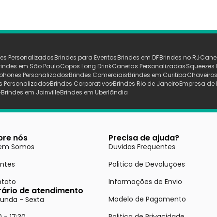
es Personalizados
Brindes para Eventos
Brindes em DF
Brindes no RJ
Cane
rindes em São Paulo
Copos Long Drink
Canetas Personalizadas
Squeezes 
phones Personalizados
Brindes Comerciais
Brindes em Curitiba
Chaveiros
s Personalizados
Brindes Corporativos
Brindes Rio de Janeiro
Empresa de 
s
Brindes em Joinville
Brindes em Uberlãndia
bre nós
Precisa de ajuda?
em Somos
Duvidas Frequentes
entes
Politica de Devoluções
tato
Informações de Envio
rário de atendimento
Modelo de Pagamento
unda - Sexta
Politica de Privacidade
0 - 17:30