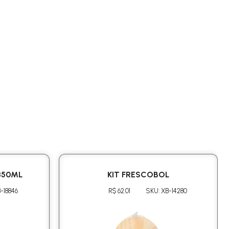
850ML
KIT FRESCOBOL
-18846
R$ 62.01
SKU: XB-14280