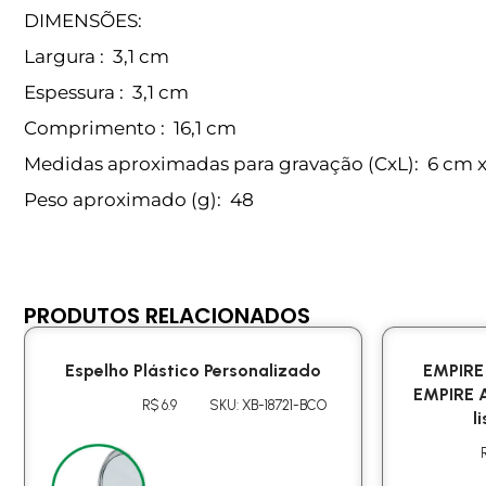
DIMENSÕES:
Largura
: 3,1 cm
Espessura
: 3,1 cm
Comprimento
: 16,1 cm
Medidas aproximadas para gravação
(CxL): 6 cm 
Peso aproximado
(g): 48
PRODUTOS RELACIONADOS
Espelho Plástico Personalizado
EMPIRE
EMPIRE 
R$ 6.9
SKU: XB-18721-BCO
l