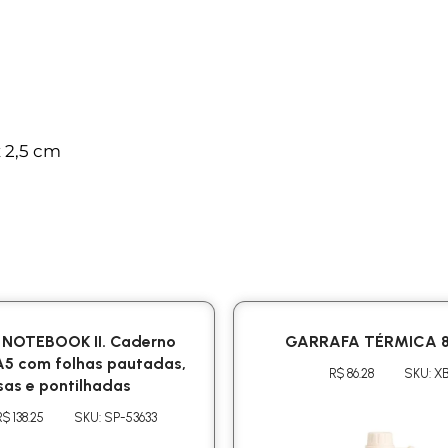
x 2,5 cm
 NOTEBOOK II. Caderno
GARRAFA TÉRMICA 
A5 com folhas pautadas,
R$ 86.28
SKU: XB
isas e pontilhadas
R$ 138.25
SKU: SP-53633