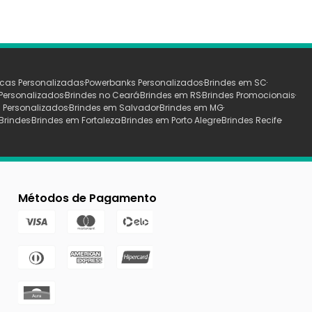
cas Personalizadas
Powerbanks Personalizados
Brindes em SC
Personalizados
Brindes no Ceará
Brindes em RS
Brindes Promocionais
 Personalizados
Brindes em Salvador
Brindes em MG
Brindes
Brindes em Fortaleza
Brindes em Porto Alegre
Brindes Recife
Métodos de Pagamento