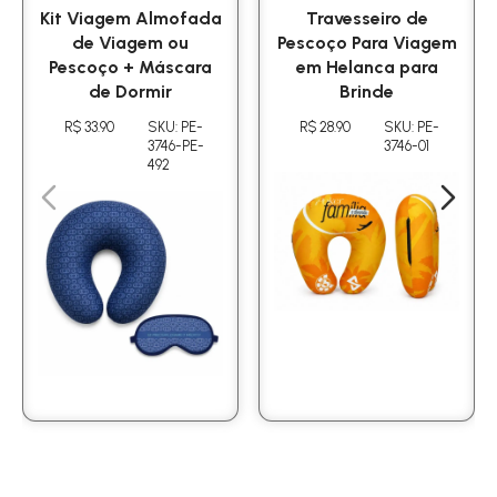
Kit Viagem Almofada
Travesseiro de
de Viagem ou
Pescoço Para Viagem
Pescoço + Máscara
em Helanca para
de Dormir
Brinde
R$ 33.90
SKU: PE-
R$ 28.90
SKU: PE-
3746-PE-
3746-01
492