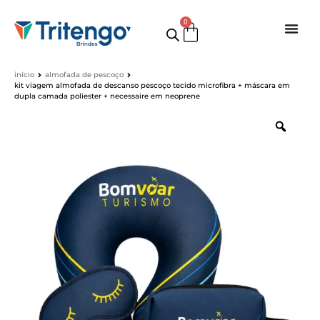
0
início
almofada de pescoço
kit viagem almofada de descanso pescoço tecido microfibra + máscara em
dupla camada poliester + necessaire em neoprene