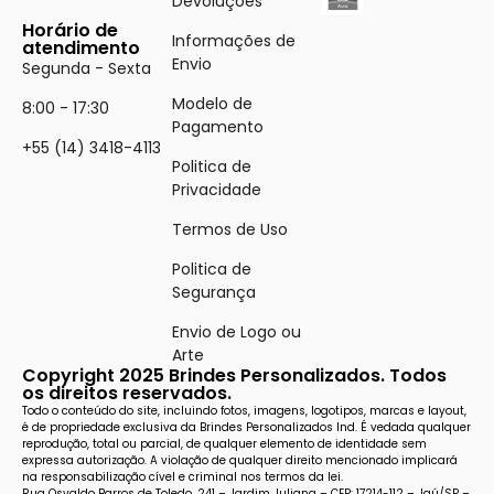
Devoluções
Horário de
Informações de
atendimento
Envio
Segunda - Sexta
Modelo de
8:00 - 17:30
Pagamento
+55 (14) 3418-4113
Politica de
Privacidade
Termos de Uso
Politica de
Segurança
Envio de Logo ou
Arte
Copyright 2025 Brindes Personalizados. Todos
os direitos reservados.
Todo o conteúdo do site, incluindo fotos, imagens, logotipos, marcas e layout,
é de propriedade exclusiva da Brindes Personalizados Ind. É vedada qualquer
reprodução, total ou parcial, de qualquer elemento de identidade sem
expressa autorização. A violação de qualquer direito mencionado implicará
na responsabilização cível e criminal nos termos da lei.
Rua Osvaldo Barros de Toledo, 241 – Jardim Juliana – CEP: 17214-112 – Jaú/SP –