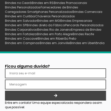
Brindes no Ceará
Brindes em RS
Brindes Promocionais
Brindes Personalizados
Fornecedores de Brindes
Carregadores Smartphones Personalizados
Brindes Comerciais
Brindes em Curitiba
Chaveiros Personalizados
Brindes em Salvador
Brindes em MG
Brindes Empresariais
Brindes em SP
Brindes direto da Fábrica
Pencards Personalizados
Brindes Corporativos
Brindes Rio de Janeiro
Empresa de Brindes
Brindes em Fortaleza
Brindes em Porto Alegre
Brindes Recife
Brindes em Cascavel
Brindes em Ribeirão Preto
Brindes em Campinas
Brindes em Joinville
Brindes em Uberlãndia
Ficou alguma duvida?
Entre em contato! Uma equipe especializada respondera assim
que possível.