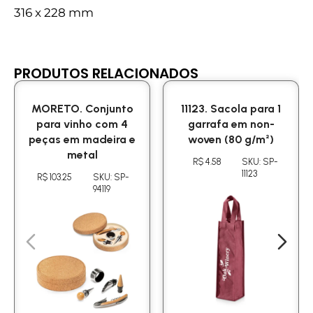
316 x 228 mm
PRODUTOS RELACIONADOS
MORETO. Conjunto
11123. Sacola para 1
para vinho com 4
garrafa em non-
peças em madeira e
woven (80 g/m²)
metal
R$ 4.58
SKU: SP-
11123
R$ 103.25
SKU: SP-
94119