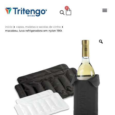
0
início
capas, maletas e sacolas de vinho
macabeu. luva refrigeradora em nylon 190t