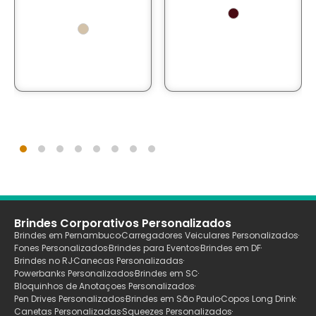
Brindes Corporativos Personalizados
Brindes em Pernambuco
Carregadores Veiculares Personalizados
Fones Personalizados
Brindes para Eventos
Brindes em DF
Brindes no RJ
Canecas Personalizadas
Powerbanks Personalizados
Brindes em SC
Bloquinhos de Anotaçoes Personalizados
Pen Drives Personalizados
Brindes em São Paulo
Copos Long Drink
Canetas Personalizadas
Squeezes Personalizados